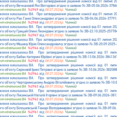
Про затвердження рішення комісії від 01 липня 2
 об'єкту Вечкановій Яні Вікторівні згідно із заявою № ЗВ-05.06.2026-3786
ня начальника ВА
№2969
від
08.07.2026р.
Чинний
Про затвердження рішення комісії від 01 липня 2
 об'єкту Рак Ганні Олександрівні згідно із заявою № ЗВ-04.06.2026-37791
ня начальника ВА
№2968
від
08.07.2026р.
Чинний
Про затвердження рішення комісії від 01 липня 20
 об'єкту Грицай Олені Леонідівні згідно із заявою № ЗВ-22.10.2025-25778
ня начальника ВА
№2967
від
08.07.2026р.
Чинний
Про затвердження рішення комісії від 01 липня 20
о об'єкту Мішину Юрію Олександровичу згідно із заявою № ЗВ-20.09.2025-
ня начальника ВА
№2966
від
08.07.2026р.
Чинний
Про затвердження рішення комісії від 01 ли
 об'єкту Бабак Катерині Юріївні згідно із заявою № ЗВ-13.06.2026-384136
ня начальника ВА
№2965
від
08.07.2026р.
Чинний
Про затвердження рішення комісії від 01 ли
 об'єкту Серіковій Ірині Петрівні згідно із заявою № ЗВ-10.06.2026-382088
ня начальника ВА
№2964
від
08.07.2026р.
Чинний
Про затвердження рішення комісії від 01 ли
о об'єкту Черторижському Андрію Віталійовичу згідно із заявою № ЗВ-10.
ня начальника ВА
№2963
від
08.07.2026р.
Чинний
Про затвердження рішення комісії від 01 ли
 об'єкту Лисинській Наталії Ігорівні згідно із заявою № ЗВ-09.06.2026-381
ня начальника ВА
№2962
від
08.07.2026р.
Чинний
Про затвердження рішення комісії від 01 ли
о об'єкту Білошевській Тамарі Володимирівні згідно із заявою № ЗВ-09.06
ня начальника ВА
№2961
від
08.07.2026р.
Чинний
Про затвердження рішення комісії від 01 ли