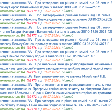
Про затвердження рішення Комісії від 08 липня
ієнку Сергію Віталійовичу згідно із заявою ЗВПО-28.06.2026-42637"
ня начальника ВА
№2979
від
13.07.2026р.
Чинний
Про затвердження рішення Комісії від 08 липня
итання Чорному Максиму Олександровичу згідно із заявою ЗВПО-23.06.202
ня начальника ВА
№2978
від
13.07.2026р.
Чинний
Про затвердження рішення Комісії від 08 липня
тання Татарин Катерині Валентинівні згідно із заявою ЗВПО-19.06.2026-42
ня начальника ВА
№2977
від
13.07.2026р.
Чинний
Про затвердження рішення Комісії від 08 липня
илогову Денису Олександровичу згідно із заявою ЗВПО-03.06.2026-40771"
ня начальника ВА
№2976
від
13.07.2026р.
Чинний
Про затвердження рішення Комісії від 08 липня
ніну Олексію Ігоровичу згідно із заявою ЗВПО-20.06.2026-42140"
ня начальника ВА
№2975
від
13.07.2026р.
Чинний
Про внесення змін до розпорядження начальника 
ладів культури базової мережі закладів культури Слов'янської міської терит
ня начальника ВА
№2974
від
13.07.2026р.
Чинний
Про призначення піклувальника Михайловій Н.В.
ня начальника ВА
№2973
від
10.07.2026р.
Чинний
Про внесення змін до розпорядження начальника Сл
дження Комплексної Програми соціального захисту та підтримки Захисник
ахисників і Захисниць України Слов'янської міської територіальної громади
ня начальника ВА
№2972
від
08.07.2026р.
Чинний
Про затвердження рішення комісії від 01 липня 2
 об'єкту Кравцун Ганні Іванівні згідно із заявою № ЗВ-17.06.2026-386802"
ня начальника ВА
№2970
від
08.07.2026р.
Чинний