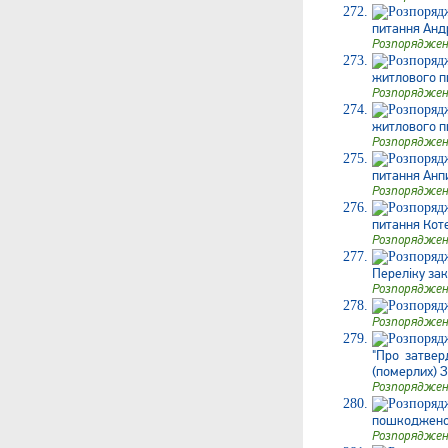
питання Андр
Розпоряджен
житлового п
Розпоряджен
житлового пи
Розпоряджен
питання Анп
Розпоряджен
питання Коте
Розпоряджен
Переліку зак
Розпоряджен
Розпоряджен
"Про затвер
(померлих) З
Розпоряджен
пошкодженого
Розпоряджен