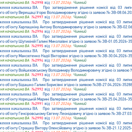
ня начальника ВА
№2998
від
13.07.2026р.
Чинний
Про затвердження рішення комісії від 03 ли
о об'єкту Верещаці Ігорю Володимировичу згідно із заявою № ЗВ-08.06.20
ня начальника ВА
№2997
від
13.07.2026р.
Чинний
Про затвердження рішення комісії від 03 лип
о об'єкту Харлашкіну Антону Володимировичу згідно із заявою № ЗВ-02.06
ня начальника ВА
№2996
від
13.07.2026р.
Чинний
Про затвердження рішення комісії від 03 лип
 об'єкту Шутихіній Галині Миколаївні згідно із заявою № ЗВ-01.05.2026-3
ня начальника ВА
№2995
від
13.07.2026р.
Чинний
Про затвердження рішення комісії від 03 лип
 об'єкту Максютенко Надії Вікторівні згідно із заявою № ЗВ-30.04.2026-3
ня начальника ВА
№2994
від
13.07.2026р.
Чинний
Про затвердження рішення комісії від 03 лип
о об'єкту Войцеховському Володимиру Володимировичу згідно із заявою №
ня начальника ВА
№2993
від
13.07.2026р.
Чинний
Про затвердження рішення комісії від 03 лип
 об'єкту Бідашко Галині Борисівні згідно із заявою №ЗВ-27.04.2026-3528
ня начальника ВА
№2992
від
13.07.2026р.
Чинний
Про затвердження рішення комісії від 03 лип
 об'єкту Корецькій Марині Валеріївні згідно із заявою № ЗВ-25.04.2026-3
ня начальника ВА
№2991
від
13.07.2026р.
Чинний
Про затвердження рішення комісії від 03 лип
о об'єкту Генсіровському Євгену Леонідовичу згідно із заявою № ЗВ-27.03
ня начальника ВА
№2990
від
13.07.2026р.
Чинний
Про затвердження рішення комісії від 03 лип
о об'єкту Страшку Віктору Олексійовичу згідно із заявою № ЗВ-21.12.2025