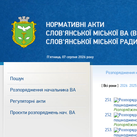
НОРМАТИВНІ АКТИ
СЛОВ'ЯНСЬКОЇ МІСЬКОЇ ВА (В
СЛОВ'ЯНСЬКОЇ МІСЬКОЇ РАД
П'ятница, 07 серпня 2026 року
Розпорядження 
Пошук
[
Всі роки
]
2026
2025
Розпорядження начальника ВА
Регуляторні акти
пошкодженого
Розпоряджен
Проєкти розпоряджень нач. ВА
пошкодженого
Розпоряджен
пошкодженого