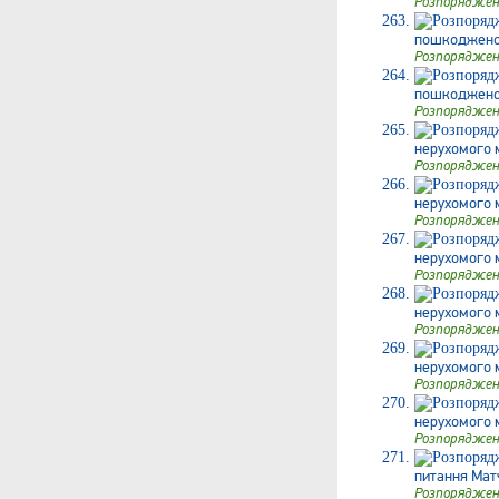
Розпоряджен
пошкодженого
Розпоряджен
пошкодженого
Розпоряджен
нерухомого м
Розпоряджен
нерухомого м
Розпоряджен
нерухомого 
Розпоряджен
нерухомого м
Розпоряджен
нерухомого 
Розпоряджен
нерухомого м
Розпоряджен
питання Матч
Розпоряджен