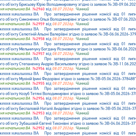
о об'єкту Брисьову Юрію Володимировичу згідно із заявою № ЗВ-09.06.202
ня начальника ВА
№2960
від
08.07.2026р.
Чинний
Про затвердження рішення комісії від 01 ли
о об'єкту Симоненко Ользі Володимирівні згідно із заявою № ЗВ-07.06.202
ня начальника ВА
№2959
від
08.07.2026р.
Чинний
Про затвердження рішення комісії від 01 ли
 об'єкту Селютіній Альоні Валеріївні згідно із заявою № ЗВ-06.06.2026-37
ня начальника ВА
№2958
від
08.07.2026р.
Чинний
Про затвердження рішення комісії від 01 ли
о об'єкту Мельничуку Богдану Ясоновичу згідно із заявою № ЗВ-06.06.202
ня начальника ВА
№2957
від
08.07.2026р.
Чинний
Про затвердження рішення комісії від 01 ли
о об'єкту Степаненку Андрію Васильовичу згідно із заявою № ЗВ-11.06.20
ня начальника ВА
№2956
від
08.07.2026р.
Чинний
Про затвердження рішення комісії від 01 ли
 об'єкту Мухіній Ірині Федорівні згідно із заявою № ЗВ-05.06.2026-378488"
ня начальника ВА
№2955
від
08.07.2026р.
Чинний
Про затвердження рішення комісії від 01 ли
 об'єкту Козуб Тетяні Володимирівні згідно із заявою № ЗВ-05.06.2026-37
ня начальника ВА
№2954
від
08.07.2026р.
Чинний
Про затвердження рішення комісії від 01 ли
 об'єкту Беспаловій Наталії Андріївні згідно із заявою № ЗВ-05.06.2026-3
ня начальника ВА
№2953
від
08.07.2026р.
Чинний
Про затвердження рішення комісії від 01 ли
 об'єкту Зубашовій Євгенії Тихонівні згідно із заявою № ЗВ-04.06.2026-37
ня начальника ВА
№2952
від
08.07.2026р.
Чинний
Про затвердження рішення комісії від 01 ли