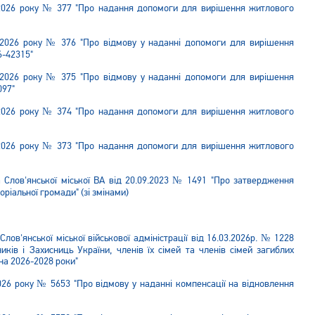
 2026 року № 377 "Про надання допомоги для вирішення житлового
 2026 року № 376 "Про відмову у наданні допомоги для вирішення
6-42315"
 2026 року № 375 "Про відмову у наданні допомоги для вирішення
097"
 2026 року № 374 "Про надання допомоги для вирішення житлового
 2026 року № 373 "Про надання допомоги для вирішення житлового
Слов'янської міської ВА від 20.09.2023 № 1491 "Про затвердження
оріальної громади" (зі змінами)
ов'янської міської військової адміністрації від 16.03.2026р. № 1228
ів і Захисниць України, членів їх сімей та членів сімей загиблих
 на 2026-2028 роки"
026 року № 5653 "Про відмову у наданні компенсації на відновлення