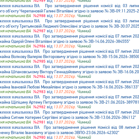
ня начальника ВА
№2989
від
13.07.2026р.
Чинний
Про затвердження рішення комісії від 03 лип
 об'єкту Черепановій Галині Віталіївні згідно із заявою № ЗВ-09.11.2025-
ня начальника ВА
№2988
від
13.07.2026р.
Чинний
Про затвердження рішення комісії від 03 лип
 об'єкту Третьяковій Людмилі Олексіївні згідно із заявою № ЗВ-30.07.202
ня начальника ВА
№2987
від
13.07.2026р.
Чинний
Про затвердження рішення комісії від 07 липня 20
айна Одерій Олені Віталіївні згідно із заявою № ЗВ-14.06.2026-384555"
ня начальника ВА
№2986
від
13.07.2026р.
Чинний
Про затвердження рішення комісії від 07 липня 20
айна Волкову Валерію Вікторовичу згідно із заявою № ЗВ-15.06.2026-3850
ня начальника ВА
№2985
від
13.07.2026р.
Чинний
Про затвердження рішення комісії від 07 липня 20
майна Шпаковському Віктору Геннадійовичу згідно із заявою № ЗВ-16.06.2
ня начальника ВА
№2984
від
13.07.2026р.
Чинний
Про затвердження рішення комісії від 07 липня 20
айна Івановій Любові Михайлівні згідно із заявою № ЗВ-16.06.2026-386133"
ня начальника ВА
№2983
від
13.07.2026р.
Чинний
Про затвердження рішення комісії від 07 липня 20
майна Щіпіцину Артему Петровичу згідно із заявою № ЗВ-21.06.2026-389781
ня начальника ВА
№2982
від
13.07.2026р.
Чинний
Про затвердження рішення комісії від 07 липня 20
айна Ситник Катерині Сергіївні згідно із заявою № ЗВ-13.06.2026-384112"
ня начальника ВА
№2981
від
13.07.2026р.
Чинний
Про затвердження рішення Комісії від 08 липня
енку Віталію Івановичу згідно із заявою ЗВПО-23.06.2026-42302"
ня начальника ВА
№2980
від
13.07.2026р.
Чинний