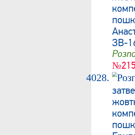
ком
пош
Анас
ЗВ-1
Роз
№215
затв
жовт
ком
пошк