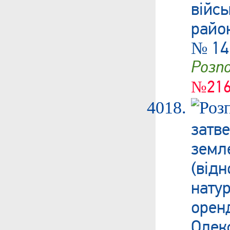
війс
райо
№ 14
Роз
№216
затв
зем
(від
нату
оре
Олек