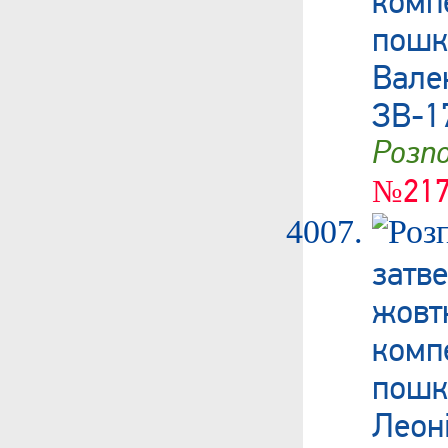
пош
Вале
ЗВ-1
Роз
№217
затв
жовт
ком
пошк
Лео