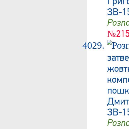
Гри
ЗВ-1
Роз
№215
затв
жовт
ком
пошк
Дми
ЗВ-1
Роз