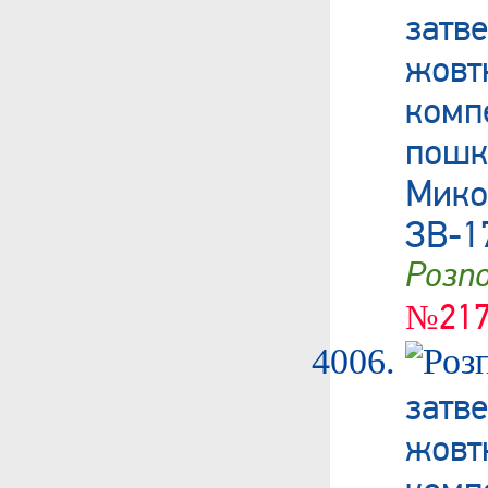
затв
жовт
ком
пошк
Мик
ЗВ-1
Роз
№217
затв
жовт
ком