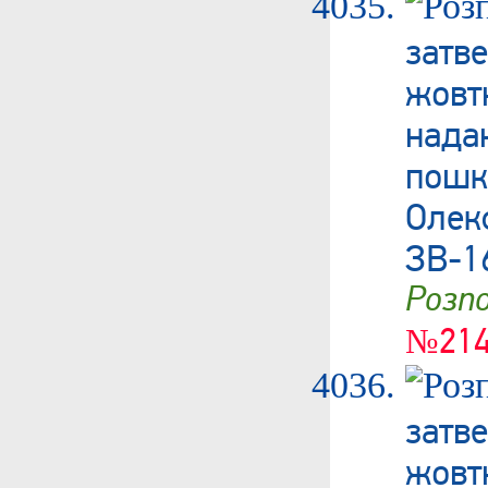
затв
жовт
нада
пошк
Олек
ЗВ-1
Роз
№214
затв
жовт