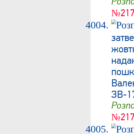
Роз
№217
затв
жовт
нада
пош
Вале
ЗВ-1
Роз
№217