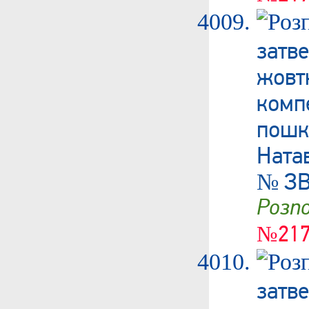
затв
жовт
ком
пошк
Ната
№ ЗВ
Роз
№217
затв