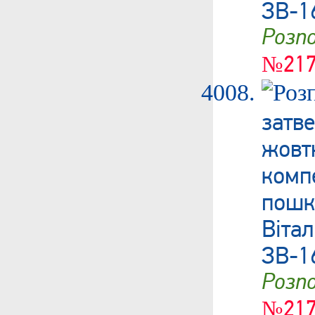
ЗВ-1
Роз
№217
затв
жовт
ком
пош
Віта
ЗВ-1
Роз
№217