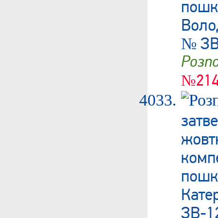
пош
Воло
№ ЗВ
Роз
№214
затв
жовт
ком
пош
Кате
ЗВ-1