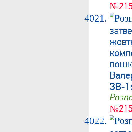
№215
затв
жовт
ком
пошк
Вал
ЗВ-1
Роз
№215