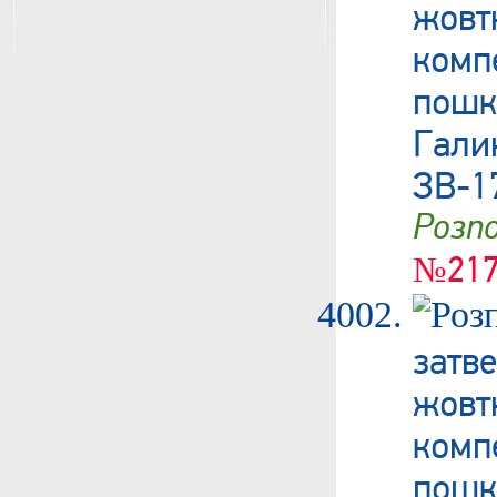
жовт
ком
пошк
Гали
ЗВ-1
Роз
№217
затв
жовт
ком
пошк