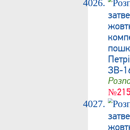
затв
жовт
ком
пошк
Пет
ЗВ-1
Роз
№215
затв
жовт