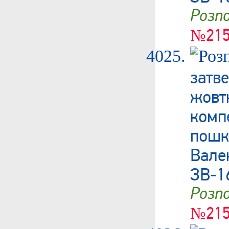
Роз
№215
затв
жовт
ком
пошк
Вале
ЗВ-1
Роз
№215