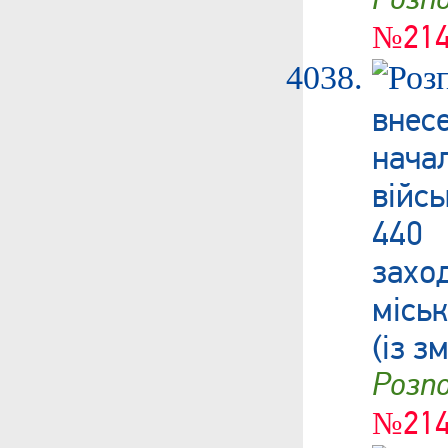
№214
вне
нач
війсь
440 
захо
місь
(із з
Роз
№214