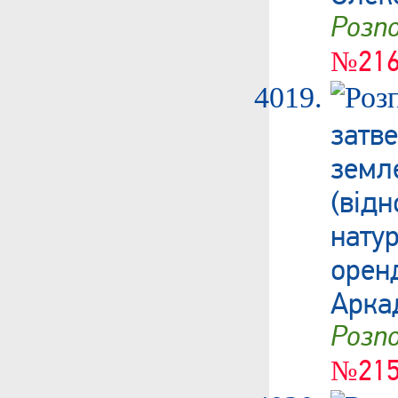
Роз
№216
затв
зем
(від
нату
орен
Арка
Роз
№215