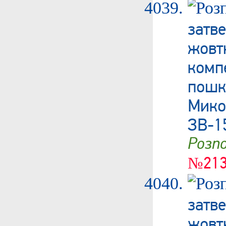
затв
жовт
ком
пошк
Мик
ЗВ-1
Роз
№213
затв
жовт