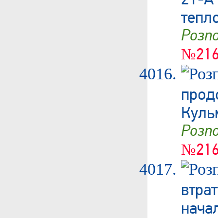
тепл
Роз
№216
прод
Куль
Роз
№216
втр
нач