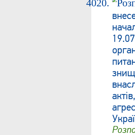
вне
нача
19.0
орга
пита
знищ
внас
акті
агре
Украї
Роз