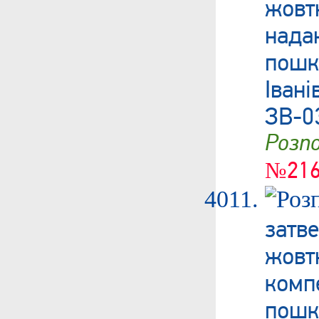
жов
нада
пошк
Іва
ЗВ-0
Роз
№216
затв
жовт
ком
пошк