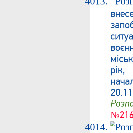
вне
запо
ситу
воєн
місь
рік,
нача
20.11
Роз
№216