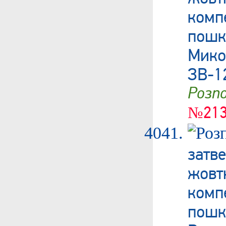
ком
пошк
Мик
ЗВ-1
Роз
№213
затв
жовт
ком
пош