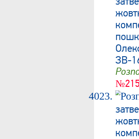
затв
жовт
ком
пошк
Олек
ЗВ-1
Роз
№215
затв
жовт
ком