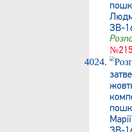
пошк
Людм
ЗВ-1
Роз
№215
затв
жовт
ком
пошк
Марі
ЗВ-1