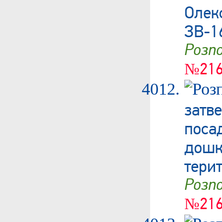
Олек
ЗВ-1
Роз
№216
затв
поса
дошк
тери
Роз
№216