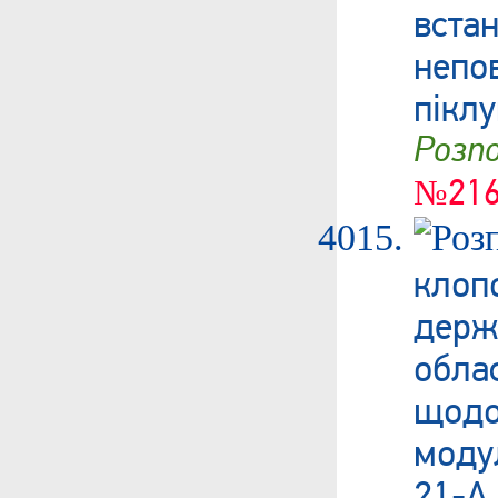
вст
непо
пікл
Роз
№216
клоп
держ
обла
щодо
моду
21-А