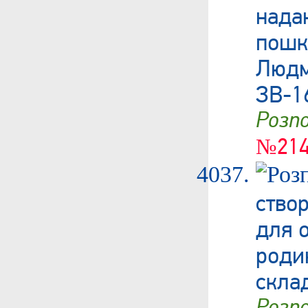
нада
пош
Людм
ЗВ-1
Роз
№214
ство
для о
роди
скла
Роз