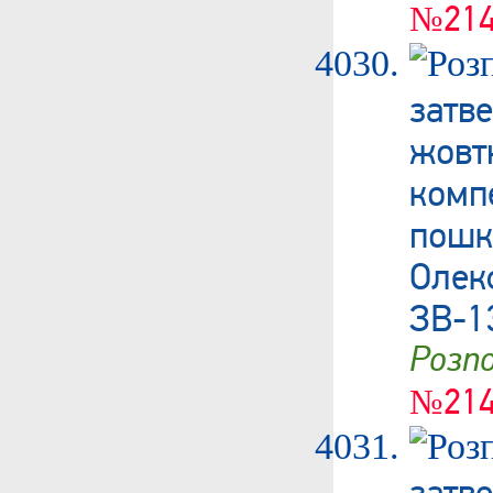
№214
затв
жовт
ком
пошк
Олек
ЗВ-1
Роз
№214
затв