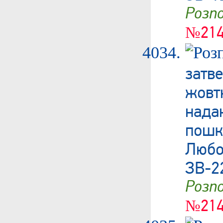
Роз
№214
затв
жов
нада
пош
Любо
ЗВ-2
Роз
№214