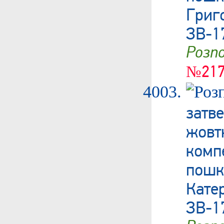
Гри
ЗВ-1
Роз
№217
затв
жовт
ком
пош
Кате
ЗВ-1