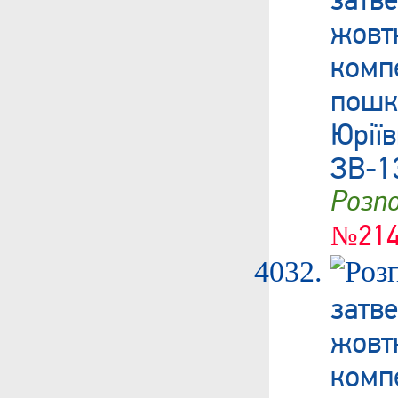
жовт
ком
пошк
Юрі
ЗВ-1
Роз
№214
затв
жовт
ком