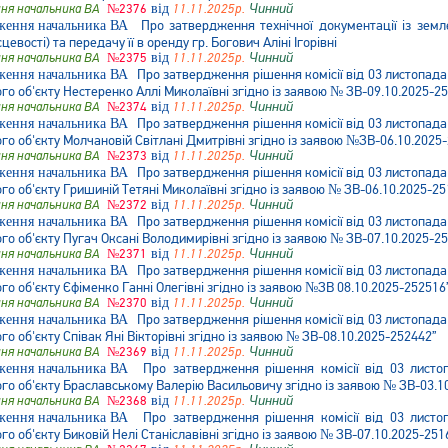
ня начальника ВА
№2376
від
11.11.2025р.
Чинний
Про затвердження технічної документації із зем
сцевості) та передачу її в оренду гр. Богович Аліні Ігорівні
ня начальника ВА
№2375
від
11.11.2025р.
Чинний
Про затвердження рішення комісії від 03 листопада
 об'єкту Нестеренко Аллі Миколаївні згідно із заявою № ЗВ-09.10.2025-2
ня начальника ВА
№2374
від
11.11.2025р.
Чинний
Про затвердження рішення комісії від 03 листопада
 об'єкту Молчановій Світлані Дмитрівні згідно із заявою №ЗВ-06.10.2025
ня начальника ВА
№2373
від
11.11.2025р.
Чинний
Про затвердження рішення комісії від 03 листопада
 об'єкту Гришиній Тетяні Миколаївні згідно із заявою № ЗВ-06.10.2025-25
ня начальника ВА
№2372
від
11.11.2025р.
Чинний
Про затвердження рішення комісії від 03 листопада
 об'єкту Пугач Оксані Володимирівні згідно із заявою № ЗВ-07.10.2025-2
ня начальника ВА
№2371
від
11.11.2025р.
Чинний
Про затвердження рішення комісії від 03 листопада
 об'єкту Єфіменко Ганні Олегівні згідно із заявою №ЗВ 08.10.2025-252516
ня начальника ВА
№2370
від
11.11.2025р.
Чинний
Про затвердження рішення комісії від 03 листопада
 об'єкту Співак Яні Вікторівні згідно із заявою № ЗВ-08.10.2025-252442”
ня начальника ВА
№2369
від
11.11.2025р.
Чинний
Про затвердження рішення комісії від 03 лист
о об'єкту Браславському Валерію Васильовичу згідно із заявою № ЗВ-03.1
ня начальника ВА
№2368
від
11.11.2025р.
Чинний
Про затвердження рішення комісії від 03 лист
 об'єкту Биковій Нелі Станіславівні згідно із заявою № ЗВ-07.10.2025-251