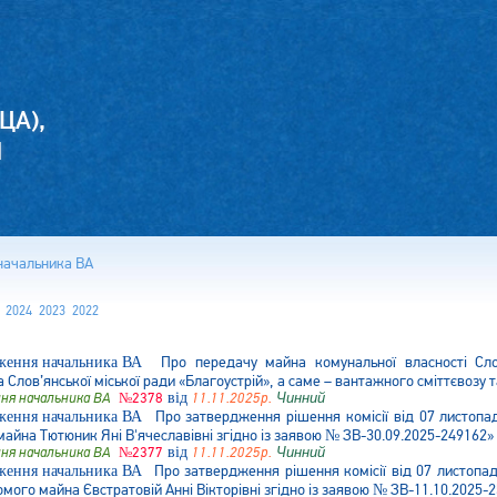
ЦА),
И
начальника ВА
2024
2023
2022
Про передачу майна комунальної власності Сло
 Слов’янської міської ради «Благоустрій», а саме – вантажного сміттєвозу 
ня начальника ВА
№2378
від
11.11.2025р.
Чинний
Про затвердження рішення комісії від 07 листопа
айна Тютюник Яні В'ячеславівні згідно із заявою № ЗВ-30.09.2025-249162»
ня начальника ВА
№2377
від
11.11.2025р.
Чинний
Про затвердження рішення комісії від 07 листопа
омого майна Євстратовій Анні Вікторівні згідно із заявою № ЗВ-11.10.2025-