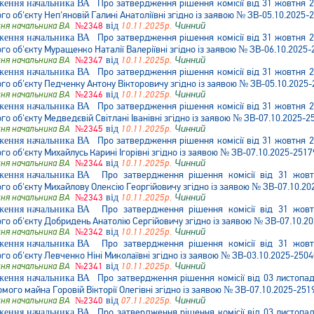
Про затвердження рішення комісії від 31 жовтня 2
 об'єкту Неп'яновій Галині Анатоліївні згідно із заявою № ЗВ-05.10.2025-
ня начальника ВА
№2348
від
10.11.2025р.
Чинний
Про затвердження рішення комісії від 31 жовтня 2
 об'єкту Муращенко Наталії Валеріївні згідно із заявою № ЗВ-06.10.2025-
ня начальника ВА
№2347
від
10.11.2025р.
Чинний
Про затвердження рішення комісії від 31 жовтня 2
о об'єкту Педченку Антону Вікторовичу згідно із заявою № ЗВ-05.10.2025-
ня начальника ВА
№2346
від
10.11.2025р.
Чинний
Про затвердження рішення комісії від 31 жовтня 2
 об'єкту Медведєвій Світлані Іванівні згідно із заявою № ЗВ-07.10.2025-2
ня начальника ВА
№2345
від
10.11.2025р.
Чинний
Про затвердження рішення комісії від 31 жовтня 2
 об'єкту Михайлусь Карині Ігорівні згідно із заявою № ЗВ-07.10.2025-2517
ня начальника ВА
№2344
від
10.11.2025р.
Чинний
Про затвердження рішення комісії від 31 жов
о об'єкту Михайлову Олексію Георгійовичу згідно із заявою № ЗВ-07.10.20
ня начальника ВА
№2343
від
10.11.2025р.
Чинний
Про затвердження рішення комісії від 31 жов
о об'єкту Добридень Анатолію Сергійовичу згідно із заявою № ЗВ-07.10.2
ня начальника ВА
№2342
від
10.11.2025р.
Чинний
Про затвердження рішення комісії від 31 жов
 об'єкту Левченко Ніні Миколаївні згідно із заявою № ЗВ-03.10.2025-2504
ня начальника ВА
№2341
від
10.11.2025р.
Чинний
Про затвердження рішення комісії від 03 листопа
омого майна Горовій Вікторії Олегівні згідно із заявою № ЗВ-07.10.2025-251
ня начальника ВА
№2340
від
07.11.2025р.
Чинний
Про затвердження рішення комісії від 03 листопа