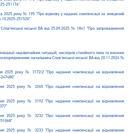
025-251176"
да 2025 року № 195 "Про відмову у наданні компенсації за знищений
6.10.2025-251520"
Слов'янської міської ВА від 25.09.2025 № 1841 "Про запровадження
квідації надзвичайних ситуацій, наслідків стихійного лиха та воєнних
ї розпорядженням начальника Слов'янської міської ВА від 20.11.2024 №
ня 2025 року № 3172/2 "Про надання компенсації на відновлення
-247480"
тня 2025 року № 3265 "Про надання компенсації на відновлення
тня 2025 року № 3192 "Про надання компенсації на відновлення
377"
тня 2025 року № 3232 "Про надання компенсації на відновлення
251068"
тня 2025 року № 3233 "Про надання компенсації на відновлення