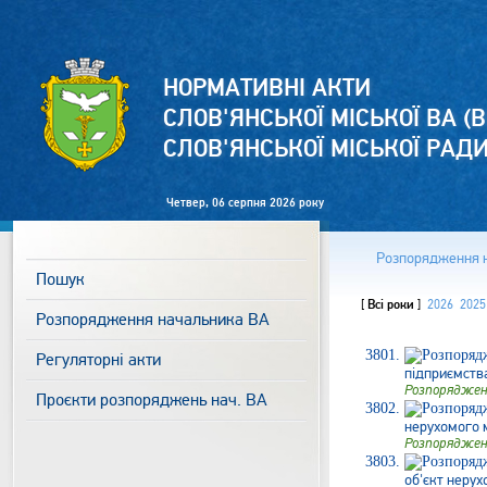
НОРМАТИВНІ АКТИ
СЛОВ'ЯНСЬКОЇ МІСЬКОЇ ВА (В
СЛОВ'ЯНСЬКОЇ МІСЬКОЇ РАД
Четвер, 06 серпня 2026 року
Розпорядження 
Пошук
[
Всі роки
]
2026
2025
Розпорядження начальника ВА
Регуляторні акти
підприємства
Розпоряджен
Проєкти розпоряджень нач. ВА
нерухомого м
Розпоряджен
об'єкт нерух