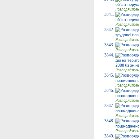
об'єкт нерух
Розпоряджен
об'єкт нерух
Розпоряджен
трудової пов
Розпоряджен
Розпоряджен
дій на терит
2088 (із змін
Розпоряджен
пошкодженого
Розпоряджен
пошкодженого
Розпоряджен
пошкодженого
Розпоряджен
пошкодженого
Розпоряджен