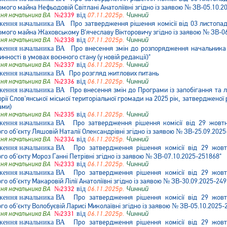
омого майна Нефьодовій Світлані Анатоліївні згідно із заявою № ЗВ-05.10.2
ня начальника ВА
№2339
від
07.11.2025р.
Чинний
Про затвердження рішення комісії від 03 листопа
омого майна Жаховському В'ячеславу Вікторовичу згідно із заявою № ЗВ-0
ня начальника ВА
№2338
від
07.11.2025р.
Чинний
Про внесення змін до розпорядження начальника 
инності в умовах воєнного стану (у новій редакції)"
ня начальника ВА
№2337
від
06.11.2025р.
Чинний
Про розгляд житлових питань
ня начальника ВА
№2336
від
06.11.2025р.
Чинний
Про внесення змін до Програми із запобігання та лі
орії Слов'янської міської територіальної громади на 2025 рік, затверджено
ами)
ня начальника ВА
№2335
від
06.11.2025р.
Чинний
Про затвердження рішення комісії від 29 жовт
 об'єкту Ляшовій Наталії Олександрівні згідно із заявою № ЗВ-25.09.2025
ня начальника ВА
№2334
від
06.11.2025р.
Чинний
Про затвердження рішення комісії від 29 жов
 об'єкту Мороз Ганні Петрівні згідно із заявою № ЗВ-07.10.2025-251868"
ня начальника ВА
№2333
від
06.11.2025р.
Чинний
Про затвердження рішення комісії від 29 жов
 об'єкту Макаровій Лілії Анатоліївні згідно із заявою № ЗВ-30.09.2025-249
ня начальника ВА
№2332
від
06.11.2025р.
Чинний
Про затвердження рішення комісії від 29 жов
 об'єкту Волобуєвій Ларисі Миколаївні згідно із заявою № ЗВ-05.10.2025-
ня начальника ВА
№2331
від
06.11.2025р.
Чинний
Про затвердження рішення комісії від 29 жов