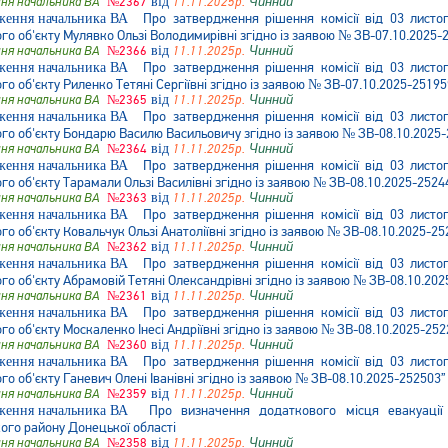
ня начальника ВА
№2367
від
11.11.2025р.
Чинний
Про затвердження рішення комісії від 03 лист
о об'єкту Мулявко Ользі Володимирівні згідно із заявою № ЗВ-07.10.2025-
ня начальника ВА
№2366
від
11.11.2025р.
Чинний
Про затвердження рішення комісії від 03 лист
 об'єкту Риленко Тетяні Сергіївні згідно із заявою № ЗВ-07.10.2025-25195
ня начальника ВА
№2365
від
11.11.2025р.
Чинний
Про затвердження рішення комісії від 03 лист
о об'єкту Бондарю Василю Васильовичу згідно із заявою № ЗВ-08.10.2025-
ня начальника ВА
№2364
від
11.11.2025р.
Чинний
Про затвердження рішення комісії від 03 лист
 об'єкту Тарамали Ользі Василівні згідно із заявою № ЗВ-08.10.2025-2524
ня начальника ВА
№2363
від
11.11.2025р.
Чинний
Про затвердження рішення комісії від 03 лист
 об'єкту Ковальчук Ользі Анатоліївні згідно із заявою № ЗВ-08.10.2025-25
ня начальника ВА
№2362
від
11.11.2025р.
Чинний
Про затвердження рішення комісії від 03 лист
 об'єкту Абрамовій Тетяні Олександрівні згідно із заявою № ЗВ-08.10.202
ня начальника ВА
№2361
від
11.11.2025р.
Чинний
Про затвердження рішення комісії від 03 лист
 об'єкту Москаленко Інесі Андріївні згідно із заявою № ЗВ-08.10.2025-252
ня начальника ВА
№2360
від
11.11.2025р.
Чинний
Про затвердження рішення комісії від 03 лист
 об'єкту Ганевич Олені Іванівні згідно із заявою № ЗВ-08.10.2025-252503”
ня начальника ВА
№2359
від
11.11.2025р.
Чинний
Про визначення додаткового місця евакуації ч
ого району Донецької області
ня начальника ВА
№2358
від
11.11.2025р.
Чинний