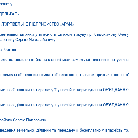
ировичу
ДЕЛЬТА Т»
У «ТОРГІВЕЛЬНЕ ПІДПРИЄМСТВО «АРАМ»
емельної ділянки у власність шляхом викупу гр. Євдокимову Олегу
Коліснику Сергію Миколайовичу
і Юріївні
одо встановлення (відновлення) меж земельної ділянки в натурі (на
земельної ділянки приватної власності, цільове призначення якої
ельної ділянки та передачу її у постійне користування ОБ'ЄДНАННЮ
ельної ділянки та передачу її у постійне користування ОБ'ЄДНАННЮ
ловйову Сергію Павловичу
дення земельної ділянки та передачу її безоплатно у власність гр.