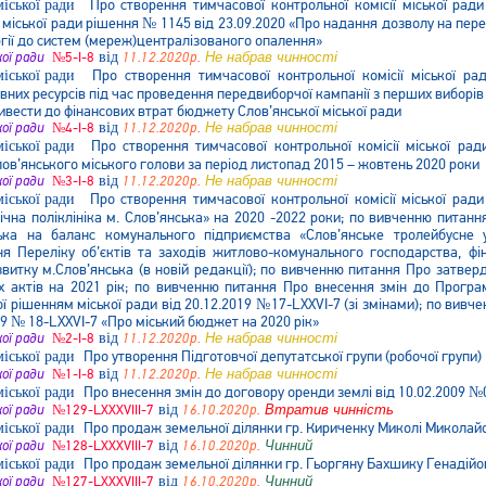
Про створення тимчасової контрольної комісії міської ра
 міської ради рішення № 1145 від 23.09.2020 «Про надання дозволу на пер
гії до систем (мереж)централізованого опалення»
кої ради
№5-І-8
від
11.12.2020р.
Не набрав чинності
Про створення тимчасової контрольної комісії міської 
вних ресурсів під час проведення передвиборчої кампанії з перших виборів 
вести до фінансових втрат бюджету Слов’янської міської ради
кої ради
№4-І-8
від
11.12.2020р.
Не набрав чинності
Про створення тимчасової контрольної комісії міської рад
лов’янського міського голови за період листопад 2015 – жовтень 2020 роки
кої ради
№3-І-8
від
11.12.2020р.
Не набрав чинності
Про створення тимчасової контрольної комісії міської р
ічна поліклініка м. Слов’янська» на 2020 -2022 роки; по вивченню питан
ька на баланс комунального підприємства «Слов’янське тролейбусне 
я Переліку об’єктів та заходів житлово-комунального господарства, фі
витку м.Слов’янська (в новій редакції); по вивченню питання Про затверд
х актів на 2021 рік; по вивченню питання Про внесення змін до Програм
 рішенням міської ради від 20.12.2019 №17-LXXVI-7 (зі змінами); по вивч
19 № 18-LXXVI-7 «Про міський бюджет на 2020 рік»
кої ради
№2-І-8
від
11.12.2020р.
Не набрав чинності
Про утворення Підготовчої депутатської групи (робочої групи)
кої ради
№1-І-8
від
11.12.2020р.
Не набрав чинності
Про внесення змін до договору оренди землі від 10.02.2009 
кої ради
№129-LXXXVIII-7
від
16.10.2020р.
Втратив чинність
Про продаж земельної ділянки гр. Кириченку Миколі Миколай
кої ради
№128-LXXXVIII-7
від
16.10.2020р.
Чинний
Про продаж земельної ділянки гр. Гьоргяну Бахшику Генадійо
кої ради
№127-LXXXVIII-7
від
16.10.2020р.
Чинний