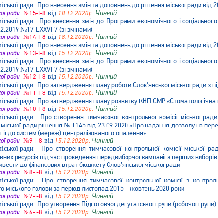
Про внесення змін та доповнень до рішення міської ради від 2
кої ради
№15-І-8
від
18.12.2020р.
Чинний
Про внесення змін до Програми економічного і соціального 
12.2019 №17-LXXVI-7 (зі змінами)
кої ради
№14-І-8
від
18.12.2020р.
Чинний
Про внесення змін та доповнень до рішення міської ради від 2
кої ради
№13-І-8
від
15.12.2020р.
Чинний
Про внесення змін до Програми економічного і соціального 
12.2019 №17-LXXVI-7 (зі змінами)
кої ради
№12-І-8
від
15.12.2020р.
Чинний
Про затвердження плану роботи Слов'янської міської ради з пі
кої ради
№11-І-8
від
15.12.2020р.
Чинний
Про затвердження плану розвитку КНП СМР «Стоматологічна по
кої ради
№10-І-8
від
15.12.2020р.
Чинний
Про створення тимчасової контрольної комісії міської ра
 міської ради рішення № 1145 від 23.09.2020 «Про надання дозволу на пер
гії до систем (мереж) централізованого опалення»
кої ради
№9-І-8
від
15.12.2020р.
Чинний
Про створення тимчасової контрольної комісії міської 
вних ресурсів під час проведення передвиборчої кампанії з перших виборів 
вести до фінансових втрат бюджету Слов’янської міської ради
кої ради
№8-І-8
від
15.12.2020р.
Чинний
Про створення тимчасової контрольної комісії з контролю
о міського голови за період листопад 2015 – жовтень 2020 роки
кої ради
№7-І-8
від
15.12.2020р.
Чинний
Про утворення Підготовчої депутатської групи (робочої групи)
кої ради
№6-І-8
від
15.12.2020р.
Чинний