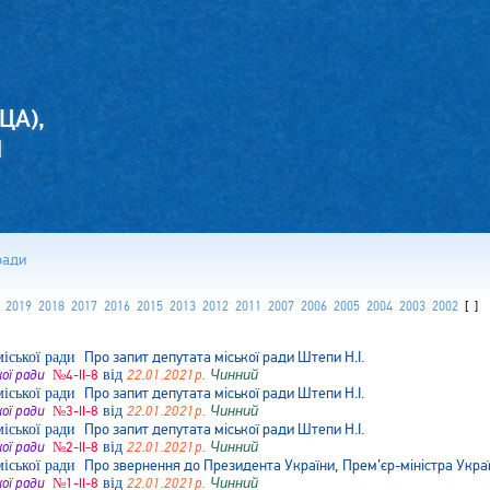
ЦА),
И
ради
2019
2018
2017
2016
2015
2013
2012
2011
2007
2006
2005
2004
2003
2002
[
]
Про запит депутата міської ради Штепи Н.І.
кої ради
№4-II-8
від
22.01.2021р.
Чинний
Про запит депутата міської ради Штепи Н.І.
кої ради
№3-II-8
від
22.01.2021р.
Чинний
Про запит депутата міської ради Штепи Н.І.
кої ради
№2-II-8
від
22.01.2021р.
Чинний
Про звернення до Президента України, Прем’єр-міністра Украї
кої ради
№1-II-8
від
22.01.2021р.
Чинний