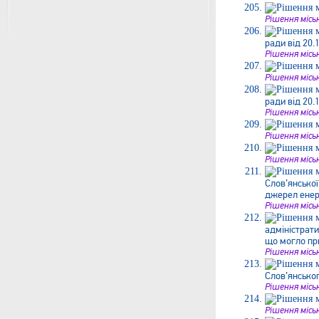
Рішення місь
ради від 20.
Рішення місь
Рішення місь
ради від 20.
Рішення місь
Рішення місь
Рішення місь
Слов’янської
джерел енер
Рішення місь
адміністрати
що могло при
Рішення місь
Слов’янськог
Рішення місь
Рішення місь