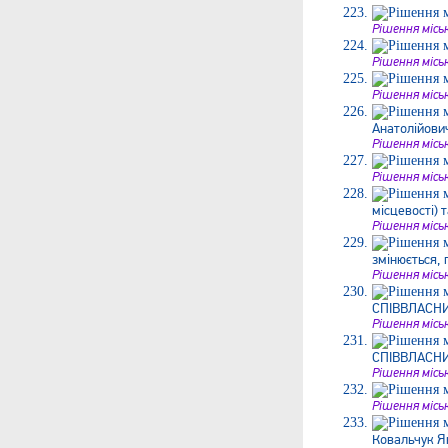
Рішення місь
Рішення місь
Рішення місь
Анатолійович
Рішення місь
Рішення місь
місцевості) 
Рішення місь
змінюється,
Рішення місь
СПІВВЛАСНИ
Рішення місь
СПІВВЛАСНИ
Рішення місь
Рішення місь
Ковальчук Ян