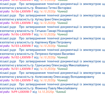
кої ради
№107-LXXXVIII-7
16.10.2020р.
Про затвердження технічної документації із землеустрою що
безоплатно у власність гр. Фоменко Тетяні Вікторівні
кої ради
№106-LXXXVIII-7
від
16.10.2020р.
Чинний
Про затвердження технічної документації із землеустрою що
безоплатно у власність гр. Кутиш Ірині Олександрівні
кої ради
№105-LXXXVIII-7
від
16.10.2020р.
Чинний
Про затвердження технічної документації із землеустрою що
безоплатно у власність гр. Гетьман Тамарі Нікандрівні
кої ради
№104-LXXXVIII-7
від
16.10.2020р.
Чинний
Про затвердження технічної документації із землеустрою що
безоплатно у власність гр. Карпенку Юрію Петровичу
кої ради
№103-LXXXVIII-7
від
16.10.2020р.
Чинний
Про затвердження технічної документації із землеустрою що
безоплатно у власність гр. Петренко Катерині Василівні
кої ради
№102-LXXXVIII-7
від
16.10.2020р.
Чинний
Про затвердження технічної документації із землеустрою що
безоплатно у власність гр. Грунському Олександру Миколайовичу
кої ради
№101-LXXXVIII-7
від
16.10.2020р.
Чинний
Про затвердження технічної документації із землеустрою що
безоплатно у власність гр. Колесникову Олександру Володимировичу
кої ради
№100-LXXXVIII-7
від
16.10.2020р.
Чинний
Про затвердження технічної документації із землеустрою що
безоплатно у власність гр. Фоменку Павлу Миколайовичу
кої ради
№99-LXXXVIII-7
від
16.10.2020р.
Чинний