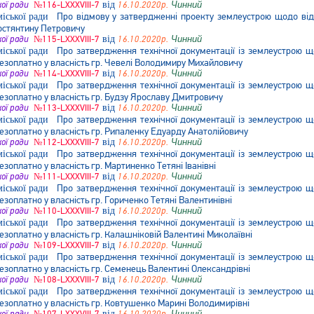
кої ради
№116-LXXXVIII-7
від
16.10.2020р.
Чинний
Про відмову у затвердженні проекту землеустрою щодо відве
Костянтину Петровичу
кої ради
№115-LXXXVIII-7
від
16.10.2020р.
Чинний
Про затвердження технічної документації із землеустрою що
безоплатно у власність гр. Чевелі Володимиру Михайловичу
кої ради
№114-LXXXVIII-7
від
16.10.2020р.
Чинний
Про затвердження технічної документації із землеустрою що
безоплатно у власність гр. Будзу Ярославу Дмитровичу
кої ради
№113-LXXXVIII-7
від
16.10.2020р.
Чинний
Про затвердження технічної документації із землеустрою що
безоплатно у власність гр. Рипаленку Едуарду Анатолійовичу
кої ради
№112-LXXXVIII-7
від
16.10.2020р.
Чинний
Про затвердження технічної документації із землеустрою що
безоплатно у власність гр. Мартиненко Тетяні Іванівні
кої ради
№111-LXXXVIII-7
від
16.10.2020р.
Чинний
Про затвердження технічної документації із землеустрою що
безоплатно у власність гр. Гориченко Тетяні Валентинівні
кої ради
№110-LXXXVIII-7
від
16.10.2020р.
Чинний
Про затвердження технічної документації із землеустрою що
безоплатно у власність гр. Калашніковій Валентині Миколаївні
кої ради
№109-LXXXVIII-7
від
16.10.2020р.
Чинний
Про затвердження технічної документації із землеустрою що
безоплатно у власність гр. Семенець Валентині Олександрівні
кої ради
№108-LXXXVIII-7
від
16.10.2020р.
Чинний
Про затвердження технічної документації із землеустрою що
безоплатно у власність гр. Ковтушенко Марині Володимирівні
від
Чинний