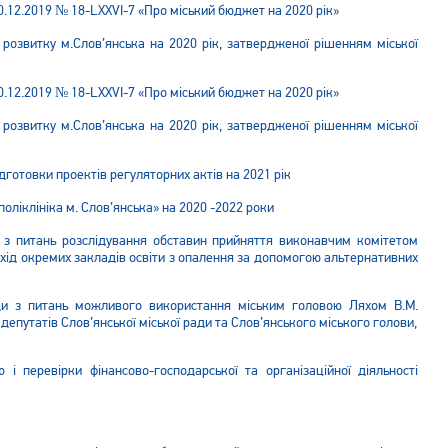
0.12.2019 № 18-LXXVI-7 «Про міський бюджет на 2020 рік»
розвитку м.Слов’янська на 2020 рік, затвердженої рішенням міської
0.12.2019 № 18-LXXVI-7 «Про міський бюджет на 2020 рік»
розвитку м.Слов’янська на 2020 рік, затвердженої рішенням міської
дготовки проектів регуляторних актів на 2021 рік
ліклініка м. Слов’янська» на 2020 -2022 роки
ди з питань розслідування обставин прийняття виконавчим комітетом
ехід окремих закладів освіти з опалення за допомогою альтернативних
ради з питань можливого використання міським головою Ляхом В.М.
депутатів Слов’янської міської ради та Слов’янського міського голови,
 і перевірки фінансово-господарської та організаційної діяльності