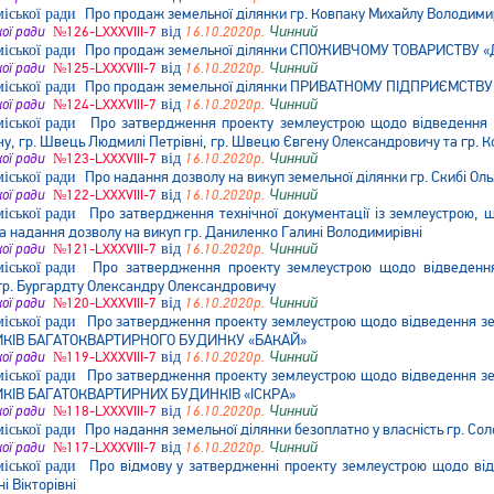
Про продаж земельної ділянки гр. Ковпаку Михайлу Володим
кої ради
№126-LXXXVIII-7
від
16.10.2020р.
Чинний
Про продаж земельної ділянки СПОЖИВЧОМУ ТОВАРИСТВУ «
кої ради
№125-LXXXVIII-7
від
16.10.2020р.
Чинний
Про продаж земельної ділянки ПРИВАТНОМУ ПІДПРИЄМСТВ
кої ради
№124-LXXXVIII-7
від
16.10.2020р.
Чинний
Про затвердження проекту землеустрою щодо відведення з
у, гр. Швець Людмилі Петрівні, гр. Швецю Євгену Олександровичу та гр. 
кої ради
№123-LXXXVIII-7
від
16.10.2020р.
Чинний
Про надання дозволу на викуп земельної ділянки гр. Скибі Ольз
кої ради
№122-LXXXVIII-7
від
16.10.2020р.
Чинний
Про затвердження технічної документації із землеустрою, щ
та надання дозволу на викуп гр. Даниленко Галині Володимирівні
кої ради
№121-LXXXVIII-7
від
16.10.2020р.
Чинний
Про затвердження проекту землеустрою щодо відведення 
 гр. Бургардту Олександру Олександровичу
кої ради
№120-LXXXVIII-7
від
16.10.2020р.
Чинний
Про затвердження проекту землеустрою щодо відведення зем
КІВ БАГАТОКВАРТИРНОГО БУДИНКУ «БАКАЙ»
кої ради
№119-LXXXVIII-7
від
16.10.2020р.
Чинний
Про затвердження проекту землеустрою щодо відведення зем
КІВ БАГАТОКВАРТИРНИХ БУДИНКІВ «ІСКРА»
кої ради
№118-LXXXVIII-7
від
16.10.2020р.
Чинний
Про надання земельної ділянки безоплатно у власність гр. Со
кої ради
№117-LXXXVIII-7
від
16.10.2020р.
Чинний
Про відмову у затвердженні проекту землеустрою щодо відве
і Вікторівні