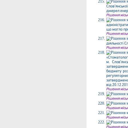
Слов’янської
джерел енер
Рішення місь
адміністрати
що могло при
Рішення місь
діяльності С
Рішення місь
«Стоматолог
м. Слов’янс
затвердженн
бюджету роз
регуляторни
затвердженої
від 20.12.20
Рішення місь
Рішення місь
Рішення місь
Рішення місь
Рішення місь