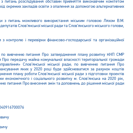
ди з питань розслідування обставин прийняття виконавчим комітетом
ехід окремих закладів освіти з опалення за допомогою альтернативних
ради з питань можливого використання міським головою Ляхом В.М.
депутатів Слов’янської міської ради та Слов’янського міського голови,
и з контролю і перевірки фінансово-господарської та організаційної
ади по вивченню питання Про затвердження плану розвитку КНП СМР
ня Про передачу майна комунальної власності територіальної громади
управління» Слов’янської міської ради; по вивченню питання Про
нансування яких у 2020 році буде здійснюватися за рахунок коштів
ження плану роботи Слов'янської міської ради з підготовки проектів
и економічного і соціального розвитку м. Слов’янська на 2020 рік,
енню питання Про внесення змін та доповнень до рішення міської ради
№040916700076
овичу
вичу