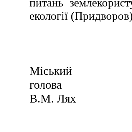
питань землекорист
екології (Придворо
Міський
г
В.М. Лях