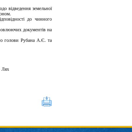
одо відведення земельної
коном.
ідповідності до чинного
ановлюючих документів на
о голови Рубана А.Є. та
 Лях