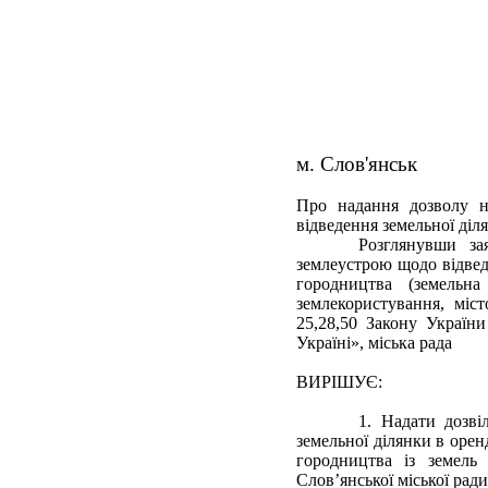
м. Слов'янськ
Про надання дозволу н
відведення земельної діл
Розглянувши за
землеустрою щодо відведе
городництва (земельна
землекористування, міст
25,28,50 Закону Україн
Україні», міська рада
ВИРІШУЄ:
1. Надати дозві
земельної ділянки в орен
городництва із земель 
Слов’янської міської ради