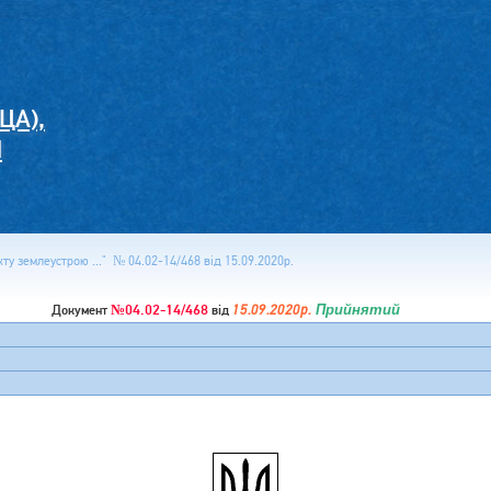
ЦА),
И
у землеустрою ..." № 04.02-14/468 від 15.09.2020р.
№04.02-14/468
15.09.2020р.
Прийнятий
Документ
від