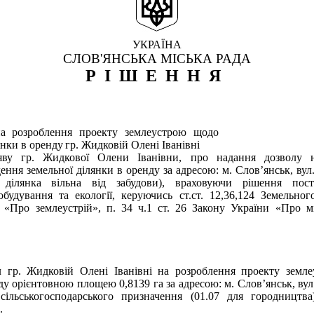
УКРАЇНА
СЛОВ'ЯНСЬКА МІСЬКА РАДА
РІШЕННЯ
а розроблення проекту землеустрою щодо
янки в оренду
гр. Жидковій Олені Іванівні
яву гр. Жидкової Олени Іванівни, про надання дозволу 
ння земельної ділянки в оренду за адресою: м. Слов’янськ, вул
 ділянка вільна від забудови), враховуючи рішення пост
обудування та екології, керуючись ст.ст. 12,36,124 Земельного
и «Про землеустрій», п. 34 ч.1 ст. 26 Закону України «Про м
л гр. Жидковій Олені Іванівні на розроблення проекту земл
ду орієнтовною площею 0,8139 га за адресою: м. Слов’янськ, вул
сільськогосподарського призначення (01.07 для городництва
.