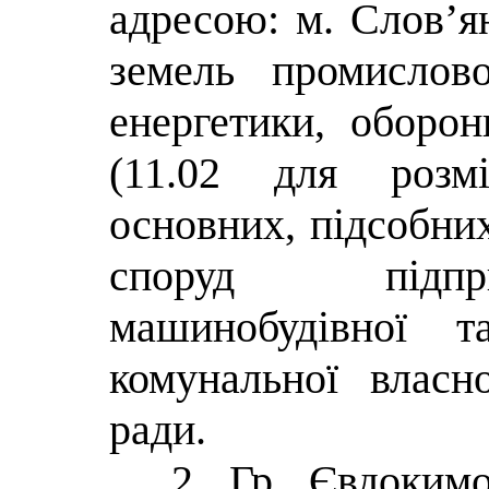
адресою: м. Слов’ян
земель промисловос
енергетики, оборо
(11.02 для розмі
основних, підсобних
споруд підпри
машинобудівної т
комунальної власно
ради.
2. Гр. Євдоким