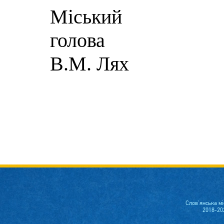
Міський
г
В.М. Лях
Слов'янська м
2018-20