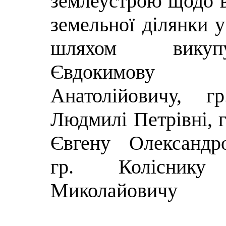
землеустрою щодо в
земельної ділянки у
шляхом вику
Євдокимову
Анатолійовичу, г
Людмилі Петрівні, 
Євгену Олександр
гр. Коліснику
Миколайовичу