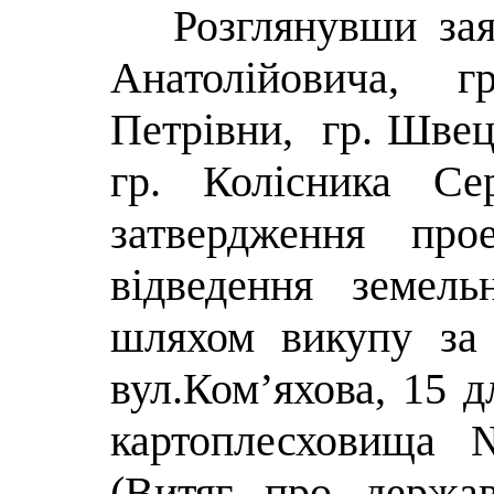
Розглянувши за
Анатолійовича
Петрівни, гр. Швец
гр. Колісника Се
затвердження про
відведення земель
шляхом викупу за 
вул.Ком’яхова, 15 д
картоплесховища 
(Витяг про держа