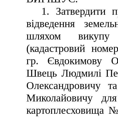
1. Затвердити 
відведення земель
шляхом викупу
(кадастровий номер
гр. Євдокимову О
Швець Людмилі Пет
Олександровичу т
Миколайовичу для 
картоплесховища №