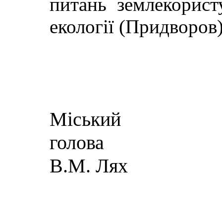
питань землекорист
екології (Придворо
Міський
г
В.М. Лях