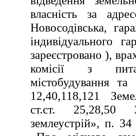
відведення земель
власність за адре
Новосодівська, га
індивідуального га
зареєстровано ), вр
комісії з питан
містобудування та е
12,40,118,121 Зем
ст.ст. 25,28,50
землеустрій», п. 34