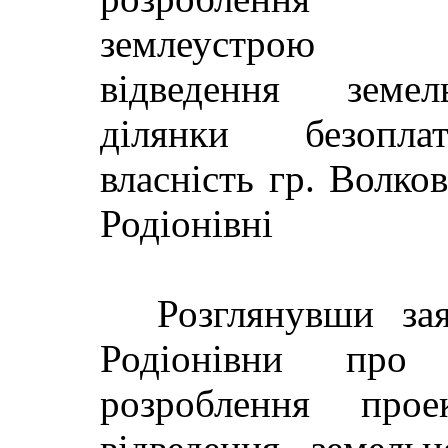
землеустрою
відведення зем
ділянки безопл
власність гр. Волков
Родіонівні
Розглянувши за
Родіонівни про
розроблення про