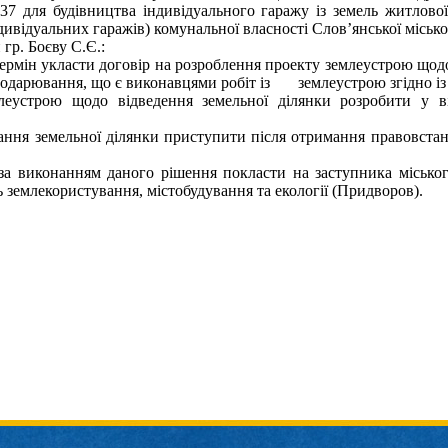
7 для будівництва індивідуального гаражу із земель житлової
дивідуальних гаражів) комунальної власності Слов’янської місько
гр. Боєву С.Є.:
 термін укласти договір на розроблення проекту землеустрою щ
сподарювання, що є виконавцями робіт із землеустрою згідно із
леустрою щодо відведення земельної ділянки розробити у в
тання земельної ділянки приступити після отримання правовст
за виконанням даного рішення покласти на заступника міськог
ь землекористування, містобудування та екології (Придворов).
ий голова В.М