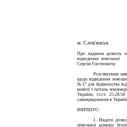
м. Слов'янськ
Про надання дозволу н
відведення земельної д
Сергію Євгеновичу
Розглянувши заяв
щодо відведення земельн
№37 для будівництва інд
комісії з питань землеко
України, ст.ст. 25,28,
самоврядування в Україні
ВИРІШУЄ:
1. Надати дозві
земельної ділянки безо