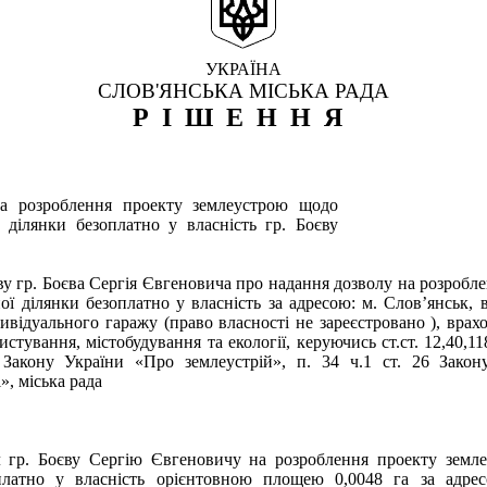
УКРАЇНА
СЛОВ'ЯНСЬКА МІСЬКА РАДА
РІШЕННЯ
а розроблення проекту землеустрою щодо
ілянки безоплатно у власність гр. Боєву
у гр. Боєва Сергія Євгеновича про надання дозволу на розробл
ої ділянки безоплатно у власність за адресою: м. Слов’янськ, в
ивідуального гаражу (право власності не зареєстровано ), врах
ристування, містобудування та екології, керуючись ст.ст. 12,40,1
50 Закону України «Про землеустрій», п. 34 ч.1 ст. 26 Зако
», міська рада
л гр. Боєву Сергію Євгеновичу на розроблення проекту земл
платно у власність орієнтовною площею 0,0048 га за адрес