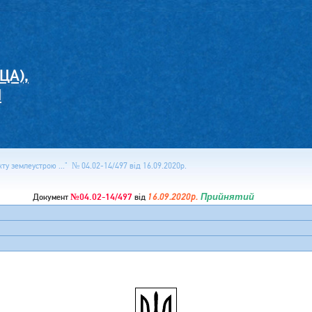
ЦА),
И
у землеустрою ..." № 04.02-14/497 від 16.09.2020р.
№04.02-14/497
16.09.2020р.
Прийнятий
Документ
від