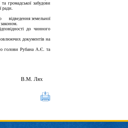
 та громадської забудови
ї ради.
одо відведення земельної
 законом.
ідповідності до чинного
ановлюючих документів на
о голови Рубана А.Є. та
. Лях