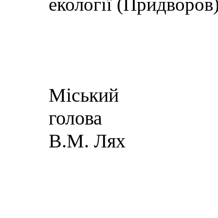
екології (Придворо
Міський
г
В.М. Лях