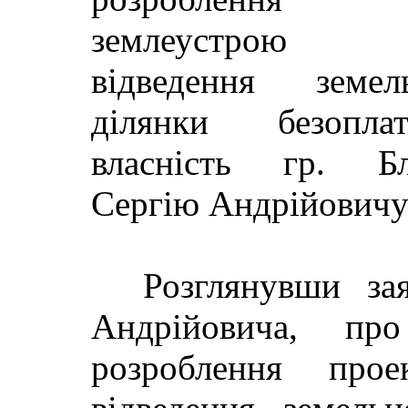
землеустрою
відведення зем
ділянки безопл
власність гр. Блі
Сергію Андрійович
Розглянувши зая
Андрійовича, пр
розроблення про