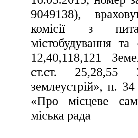
9049138), врахов
комісії з питан
містобудування та е
12,40,118,121 Зем
ст.ст. 25,28,55
землеустрій», п. 34
«Про місцеве сам
міська рада