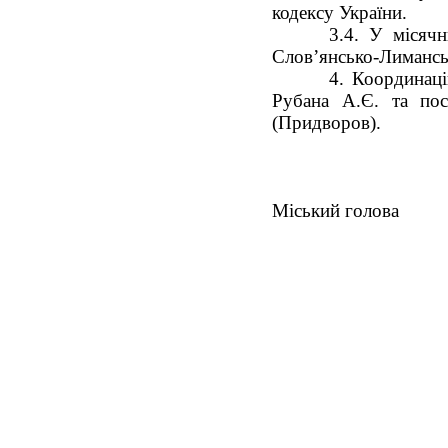
кодексу України.
3.4. У місячн
Слов’янсько-Лимансь
4. Координаці
Рубана А.Є. та пос
(Придворов).
Міськи