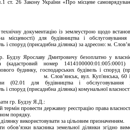
ч.1 ст. 26 Закону України «Про місцеве самоврядуван
 технічну документацію із землеустрою щодо встано
на місцевості) для будівництва і обслуговування
ь і споруд (присадибна ділянка) за адресою: м. Слов’я
гр. Будзу Ярославу Дмитровичу безоплатно у власні
 (кадастровий номер 1414100000:01:005:0001) 
ового будинку, господарських будівель і споруд (пр
ов’янськ, вул. Куп'янська, 60 із зем
ови (02.01 для будівництва і обслуговування 
ль і споруд (присадибна ділянка) комунальної власності
ати гр. Будзу Я.Д.:
ий термін провести державну реєстрацію права власност
оном порядку.
 ділянку використовувати за цільовим призначенням.
ти обов’язки власника земельної ділянки згідно вим