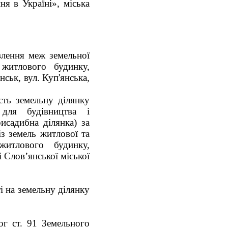
ня в Україні», міська
влення меж земельної
 жит
лового будинку,
нськ, вул. Куп'янська,
сть земельну ділянку
для будівництва і
исадибна ділянка) за
ель житлової та
житлового будинку,
 Слов’янської міської
і на земельну ділянку
ог ст. 91 Земельного