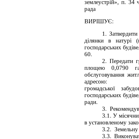
землеустрій», п. 34 
рада
ВИРІШУЄ:
1. Затвердити
ділянки в натурі (
господарських будівел
60.
2. Передати 
площею 0,0790 га
обслуговування житл
адресою: м. Сл
громадської забуд
господарських будіве
ради.
3. Рекомендув
3.1. У місячн
в установленому зак
3.2. Земельну
3.3. Виконува