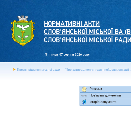
НОРМАТИВНІ АКТИ
СЛОВ'ЯНСЬКОЇ МІСЬКОЇ ВА (В
СЛОВ'ЯНСЬКОЇ МІСЬКОЇ РАД
П'ятница, 07 серпня 2026 року
Проєкт рішення міської ради
"Про затвердження технічної документації із
Рішення
Пов'язані документи
Історія документа