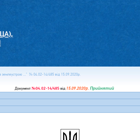
ЦА),
И
 землеустрою ..." № 04.02-14/485 від 15.09.2020р.
№04.02-14/485
15.09.2020р.
Прийнятий
Документ
від