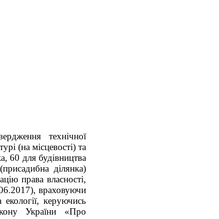
ердження технічної
рі (на місцевості) та
ка, 60 для будівництва
(присадибна ділянка)
цію права власності,
.06.2017), враховуючи
а екології, керуючись
Закону України «Про