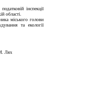
податковій інспекції
й області.
ника міського голови
дування та екології
ях