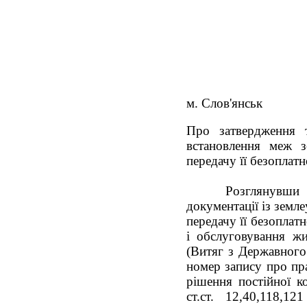
м. Слов'янськ
Про затвердження т
встановлення меж зе
передачу її безоплат
Розглянувши 
документації із земл
передачу її безоплатн
і обслуговування жи
(Витяг з Державного
номер запису про пра
рішення постійної ко
ст.ст. 12,40,118,1