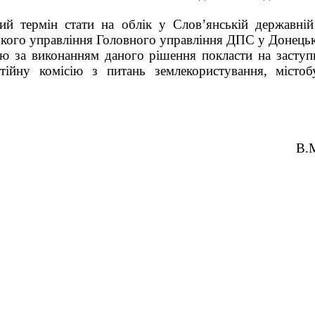
ий термін стати на облік у Слов’янській державній 
кого управління Головного управління ДПС у Донецькі
ю за виконанням даного рішення покласти на заступ
тійну комісію з питань землекористування, містобу
й голова В.М. Л