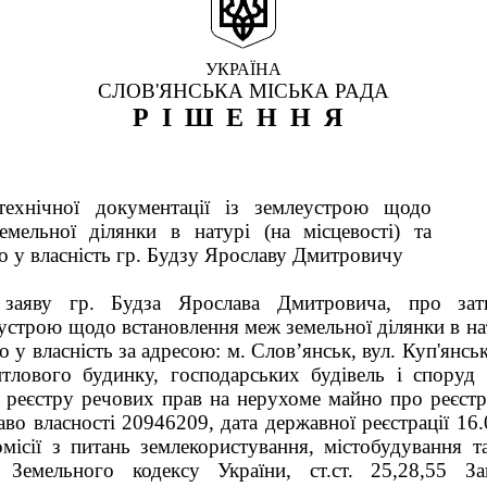
УКРАЇНА
СЛОВ'ЯНСЬКА МІСЬКА РАДА
РІШЕННЯ
ехнічної документації із землеустрою щодо
мельної ділянки в натурі (на місцевості) та
но у власність гр. Будзу Ярославу Дмитровичу
заяву гр. Будза Ярослава Дмитровича, про затв
еустрою щодо встановлення меж земельної ділянки в нату
о у власність за адресою: м. Слов’янськ, вул. Куп'янсь
тлового будинку, господарських будівель і споруд 
 реєстру речових прав на нерухоме майно про реєстра
во власності 20946209, дата державної реєстрації 16
місії з питань землекористування, містобудування т
21 Земельного кодексу України, ст.ст. 25,28,55 