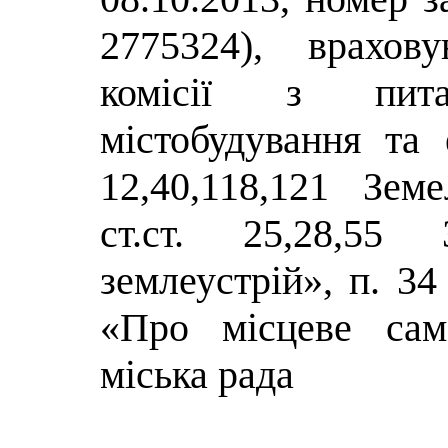
2775324), врахов
комісії з питан
містобудування та е
12,40,118,121 Зем
ст.ст. 25,28,55
землеустрій», п. 34
«Про місцеве сам
міська рада