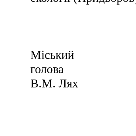
Міський
г
В.М. Лях