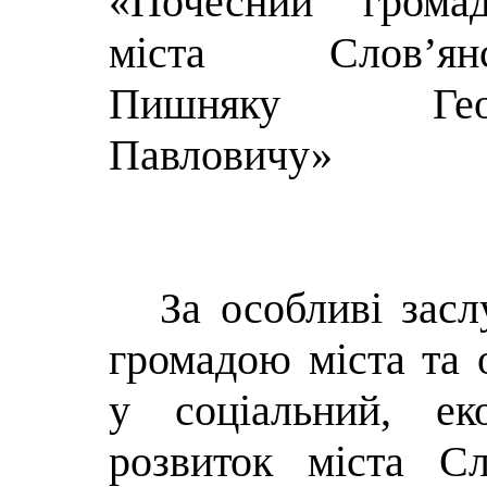
«Почесний громад
міста Слов’янс
Пишняку Геор
Павловичу»
За особливі зас
громадою міста та 
у соціальний, ек
розвиток міста Сл