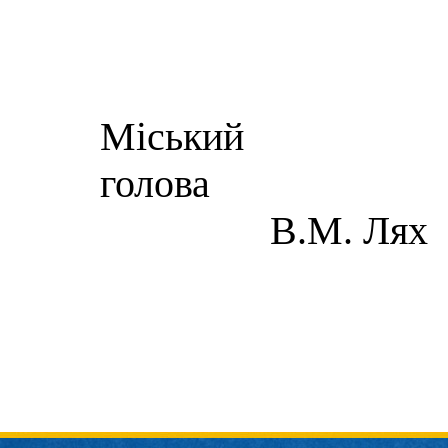
Міський
го
В.М. Лях