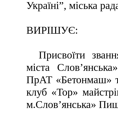
Україні”, міська рад
ВИРІШУЄ:
Присвоїти зван
міста Слов’янська
ПрАТ «Бетонмаш» т
клуб «Тор» майстрі
м.Слов’янська» Пиш