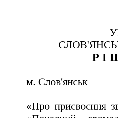
У
СЛОВ'ЯНСЬ
РІ
м. Слов'янськ
«Про присвоєння з