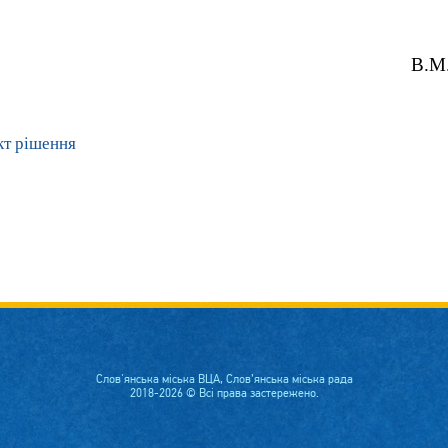
й голова В.М. Л
кт рішення
Слов'янська міська ВЦА, Слов’янська міська рада
2018-2026 © Всі права застережено.