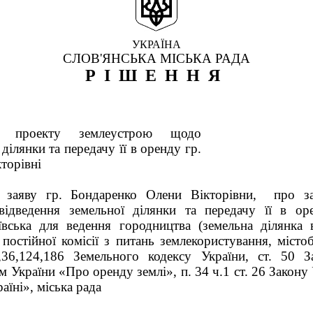
УКРАЇНА
СЛОВ'ЯНСЬКА МІСЬКА РАДА
РІШЕННЯ
я проекту землеустрою щодо
ділянки та передачу її в оренду гр.
торівні
 заяву гр. Бондаренко Олени Вікторівни, про за
ідведення земельної ділянки та передачу її в ор
ївська для ведення городництва (земельна ділянка в
остійної комісії з питань землекористування, містоб
2,36,124,186 Земельного кодексу України, ст. 50 
м України «Про оренду землі», п. 34 ч.1 ст. 26 Закону
аїні», міська рада