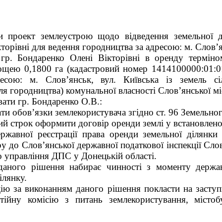
ти проект землеустрою щодо відведення земельної д
торівні для ведення городництва за адресою: м. Слов’я
 гр. Бондаренко Олені Вікторівні в оренду термін
ощею 0,1800 га (кадастровий номер 1414100000:01:0
есою: м. Слов’янськ, вул. Київська із земель сіл
ля городництва) комунальної власності Слов’янської мі
вати гр. Бондаренко О.В.:
ти обов’язки землекористувача згідно ст. 96 Земельног
ний строк оформити договір оренди землі у встановлен
ержавної реєстрації права оренди земельної ділянки
у до Слов’янської державної податкової інспекції Сл
 управління ДПС у Донецькій області.
даного рішення набирає чинності з моменту державн
ілянку.
ію за виконанням даного рішення покласти на заступ
тійну комісію з питань землекористування, містобу