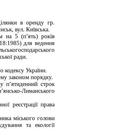
ілянки в оренду гр.
нськ, вул. Київська.
ом на 5
(п’ять)
років
18:1985) для ведення
ьськогосподарського
ської ради.
о кодексу України.
ому законом порядку.
 у п’ятиденний строк
ов’янсько-Лиманського
ої реєстрації права
ника міського голови
дування та екології