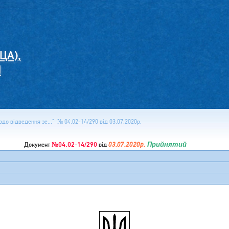
ЦА),
И
о відведення зе..." № 04.02-14/290 від 03.07.2020р.
№04.02-14/290
03.07.2020р.
Прийнятий
Документ
від