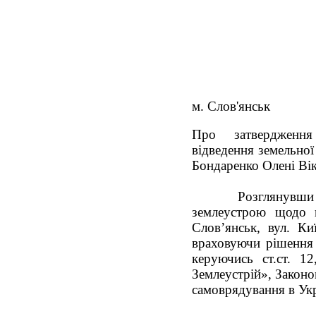
м. Слов'янськ
Про затвердженн
відведення земельної 
Бондаренко Олені Вік
Розглянувши
землеустрою щодо в
Слов’янськ, вул. Ки
враховуючи рішення п
керуючись ст.ст. 1
Землеустрій», Законо
самоврядування в Укр