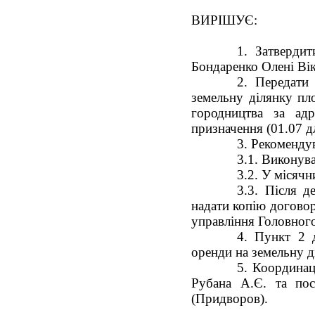
ВИРІШУЄ:
1. Затверди
Бондаренко Олені Вік
2. Передати
земельну ділянку пл
городництва за адр
призначення (01.07 д
3. Рекоменду
3.1. Виконува
3.2. У місяч
3.3. Після д
надати копію договор
управління Головного
4. Пункт 2 
оренди на земельну д
5. Координац
Рубана А.Є. та пос
(Придворов).