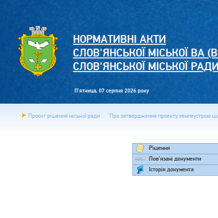
НОРМАТИВНІ АКТИ
СЛОВ'ЯНСЬКОЇ МІСЬКОЇ ВА (В
СЛОВ'ЯНСЬКОЇ МІСЬКОЇ РАД
П'ятница, 07 серпня 2026 року
Проєкт рішення міської ради
"Про затвердження проекту землеустрою щод
Рішення
Пов'язані документи
Історія документа