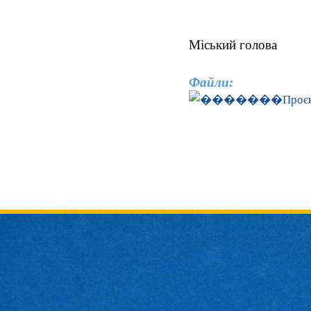
Міськи
Файли:
Проє