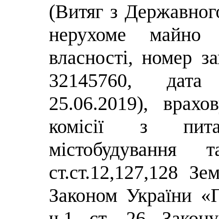
(Витяг з Державног
нерухоме майно 
власності, номер з
32145760, дата 
25.06.2019), врах
комісії з питан
містобудування т
ст.ст.12,127,128 Зе
Законом України «П
ч.1 ст. 26 Закон