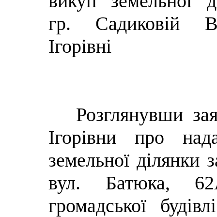
викуп земельної д
гр. Садиковій Ві
Ігорівні
Розглянувши зая
Ігорівни про над
земельної ділянки з
вул. Батюка, 62
громадської будівл