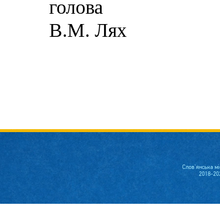
г
В.М. Лях
Слов'янська м
2018-20