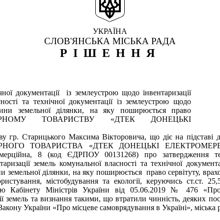
УКРАЇНА
СЛОВ'ЯНСЬКА МІСЬКА РАДА
РІШЕННЯ
ної документації із землеустрою щодо інвентаризації
ності та технічної документації із землеустрою щодо
ини земельної ділянки, на яку поширюється право
ОНЕРНОМУ ТОВАРИСТВУ «ДТЕК ДОНЕЦЬКІ
у гр. Старицького Максима Вікторовича, що діє на підставі до
РНОГО ТОВАРИСТВА «ДТЕК ДОНЕЦЬКІ ЕЛЕКТРОМЕРЕЖІ»
омерційна, 8 (код ЄДРПОУ 00131268) про затвердження тех
аризації земель комунальної власності та технічної документ
и земельної ділянки, на яку поширюється право сервітуту, врах
ористування, містобудування та екології, керуючись ст.ст. 2
вою Кабінету Міністрів України від 05.06.2019 № 476 «
Про
ії земель та визнання такими, що втратили чинність, деяких пос
26 Закону України «Про місцеве самоврядування в Україні», міська 