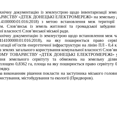
ехнічну документацію із землеустрою щодо інвентаризації земе
СТВУ «ДТЕК ДОНЕЦЬКІ ЕЛЕКТРОМЕРЕЖІ» на земельну діля
4100000:01:016:2018) з метою встановлення меж території 
м. Слов’янськ із земель житлової та громадської забудови 
ї власності Слов’янської міської ради.
ехнічну документацію із землеустрою щодо встановлення меж ч
414100000:01:016:2018), на яку поширюється право серві
атації об’єктів енергетичної інфраструктури на лінію ПЛ - 0,4 к
а землях загального користування комунальної власності Слов’янс
ОМУ ТОВАРИСТВУ «ДТЕК ДОНЕЦЬКІ ЕЛЕКТРОМЕРЕЖІ» укла
ння земельного сервітуту та обмежень на земельну діля
 площею 0,8362 га, площа на яку поширюється право сервітуту 0,
рядку.
за виконанням рішення покласти на заступника міського голови
ристування, містобудування та екології (Придворов).
кий голова 