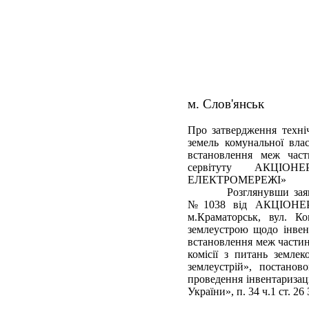
м. Слов'янськ
Про затвердження техніч
земель комунальної влас
встановлення меж част
сервітуту АКЦІ
ЕЛЕКТРОМЕРЕЖІ»
Розглянувши заяв
№1038 від АКЦІОНЕ
м.Краматорськ, вул. К
землеустрою щодо інвент
встановлення меж частин
комісії з питань землек
землеустрій», постано
проведення інвентаризац
України
», п. 34 ч.1 ст. 