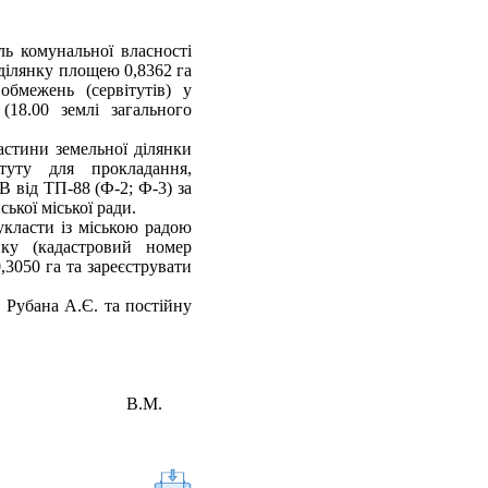
ль комунальної власності
нку площею 0,8362 га
обмежень (сервітутів) у
(18.00 землі загального
астини земельної ділянки
туту для прокладання,
В від ТП-88 (Ф-2; Ф-3) за
ької міської ради.
сти із міською радою
нку (кадастровий номер
3050 га та зареєструвати
 Рубана А.Є. та постійну
В.М.