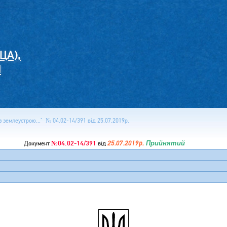
ЦА),
И
з землеустрою..." № 04.02-14/391 від 25.07.2019р.
№04.02-14/391
25.07.2019р.
Прийнятий
Документ
від