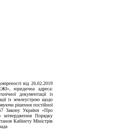
віреності від 26.02.2019
, юридична адреса:
нічної документації із
ації із землеустрою щодо
овуючи рішення постійної
5,57 Закону України «Про
 затвердження Порядку
танов Кабінету Міністрів
рада