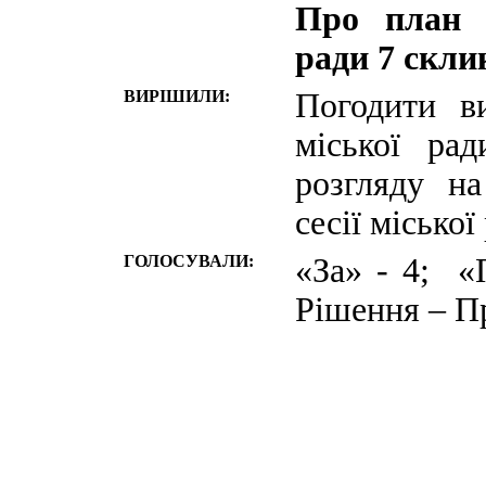
Про план р
ради 7 скли
ВИРІШИЛИ:
Погодити в
міської ра
розгляду н
сесії міської
ГОЛОСУВАЛИ:
«За» - 4; «
Рішення – П