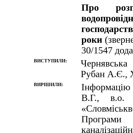
Про розг
водопровідн
господарст
роки
(зверн
30/1547 дода
ВИСТУПИЛИ:
Чернявська 
Рубан А.Є., 
ВИРІШИЛИ:
Інформаці
В.Г., в.о.
«Словмісь
Програми
каналізацій