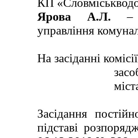
КП «Словміськвод
Ярова А.Л.
– з
управління комунал
На засіданні коміс
засо
міст
Засідання постійн
підставі розпоряд