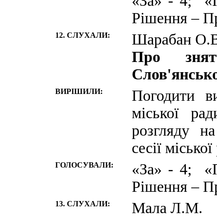
«За» - 4; «
Рішення – П
12. СЛУХАЛИ:
Шарабан О.В
Про зня
Слов'янсько
ВИРІШИЛИ:
Погодити в
міської ра
розгляду н
сесії міської
ГОЛОСУВАЛИ:
«За» - 4; «
Рішення – П
13. СЛУХАЛИ:
Мала Л.М.