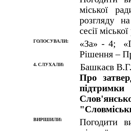
міської ра
розгляду н
сесії міської
ГОЛОСУВАЛИ:
«За» - 4; «
Рішення – П
4. СЛУХАЛИ:
Башкаєв В.Г
Про затвер
підтримки
Слов'ян
"Словміськв
ВИРІШИЛИ:
Погодити в