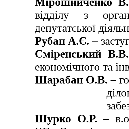
Мірошниченко В
відділу з органі
депутатської діяльн
Рубан А.Є.
– засту
Сміренський В.В.
економічного та ін
Шарабан О.В.
– го
діло
забе
Шурко О.Р.
– в.о