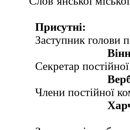
Слов’янської міської
Присутні:
Заступник голови п
Вінн
Секретар пості
Верб
Члени постій
Хар