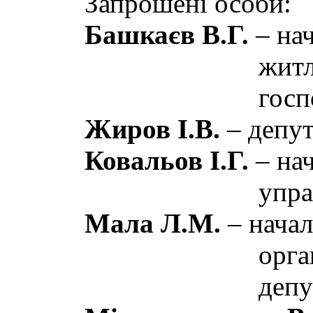
Запрошені особи:
Башкаєв В.Г.
– на
житл
госп
Жиров І.В.
– депут
Ковальов І.Г.
– на
упра
Мала Л.М.
–
начал
орга
депу