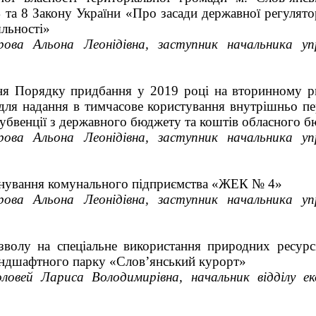
 та 8 Закону України «Про засади державної регулято
яльності»
рова Альона Леонідівна, заступник начальника упр
ня Порядку придбання у 2019 році на вторинному р
 для надання в тимчасове користування внутрішньо п
субвенції з державного бюджету та коштів обласного 
рова Альона Леонідівна, заступник начальника упр
нування комунального підприємства «ЖЕК № 4»
рова Альона Леонідівна, заступник начальника упр
волу на спеціальне використання природних ресурс
андшафтного парку «Слов’янський курорт»
ловей Лариса Володимирівна, начальник відділу ек