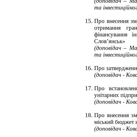
(доповідач – Ма
та інвестиційно
Про внесення зм
отримання гра
фінансування і
Слов’янськ»
(доповідач – Ма
та інвестиційно
Про затвердженн
(доповідач - Ков
Про встановлен
унітарних підпри
(доповідач - Ков
Про внесення зм
міський бюджет н
(доповідач - Ков