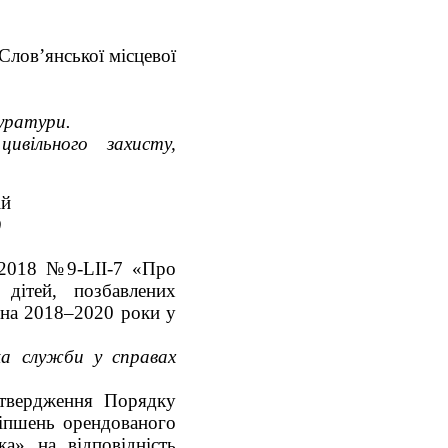
 Слов’янської місцевої
куратури.
ивільного захисту,
ій
)
9.2018 №9-LІІ-7 «Про
дітей, позбавлених
) на 2018–2020 роки у
ка служби у справах
атвердження Порядку
ліпшень орендованого
ка» на відповідність