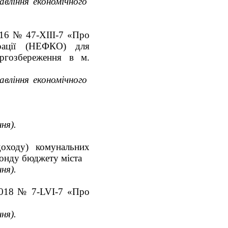
авління економічного
016 № 47-XIII-7 «Про
орації (НЕФКО) для
ергозбереження в м.
авління економічного
ня).
доходу) комунальних
 фонду бюджету міста
ня).
.2018 № 7-LVI-7 «Про
ня).