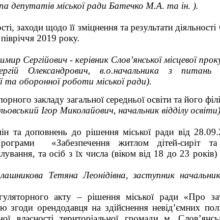
упа депутатів міської ради Батечко М.А. та ін. ).
сті, заходи щодо її зміцнення та результати діяльності
 півріччя 2019 року.
мир Сергійович - керівник Слов’янської місцевої про
ргій Олександрович, в.о.начальника з питань ц
ої та оборонної роботи міської ради).
орного закладу загальної середньої освіти та його філ
льовський Ігор Миколайович, начальник відділу освіти
ін та доповнень до рішення міської ради від 28.0
Програми «Забезпечення житлом дітей-сиріт та 
клування, та осіб з їх числа (віком від 18 до 23 років
алашникова Тетяна Леонідівна, заступник начальни
гуляторного акту – рішення міської ради «Про з
ю згоди орендодавця на здійснення невід’ємних по
ої власності територіальної громади м. Слов’янсь