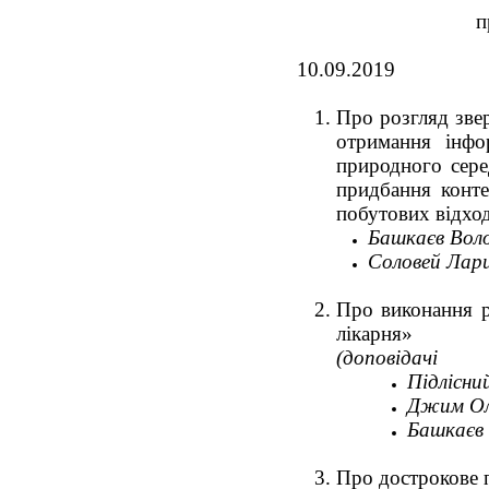
п
10.0
Про розгляд зве
отримання інфо
природного сере
придбання конт
побутових відход
Башкаєв Вол
Соловей Лари
Про виконання р
лікарня»
(доповідачі
Підлісни
Джим Оле
Башкаєв 
Про дострокове п