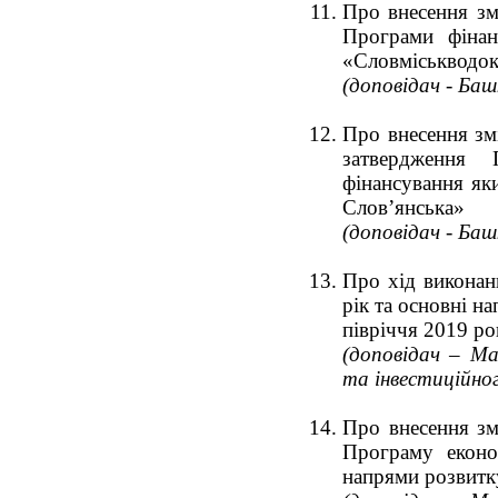
Про внесення зм
Програми фінан
«Словміськводок
(доповідач - Ба
Про внесення зм
затвердження 
фінансування як
Слов’янська»
(доповідач - Ба
Про хід виконан
рік та основні н
півріччя 2019 ро
(доповідач – Ма
та інвестиційно
Про внесення зм
Програму еконо
напрями розвитку