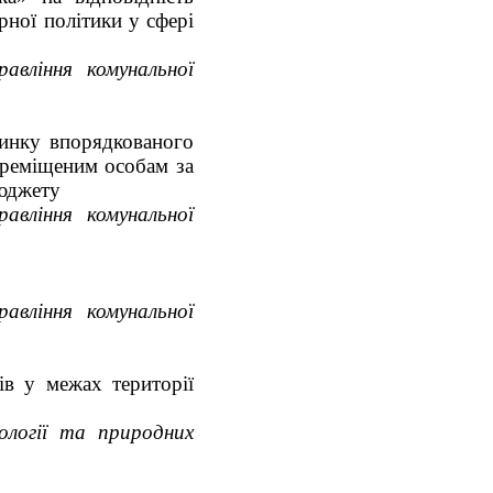
рної політики у сфері
авління комунальної
инку впорядкованого
ереміщеним особам за
бюджету
авління комунальної
авління комунальної
ів у межах території
ології та природних