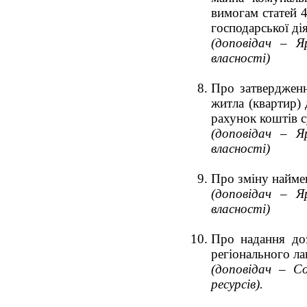
вимогам статей 4
господарської ді
(доповідач – Я
власності)
Про затверджен
житла (квартир)
рахунок коштів 
(доповідач – Я
власності)
Про зміну найме
(доповідач – Я
власності)
Про надання доз
регіонального л
(доповідач – Со
ресурсів).