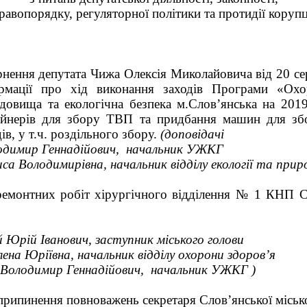
равопорядку, регуляторної політики та протидії корупц
9.2019 14.
рнення депутата Чижа Олексія Миколайовича від 20 с
рмації про хід виконання заходів Програми «Охо
довища та екологічна безпека м.Слов’янська на 2019
ейнерів для збору ТВП та придбання машин для збо
ів, у т.ч. роздільного збору.
(доповідачі
одимир Геннадійович, начальник УЖКГ
са Володимирівна, начальник відділу екології та приро
емонтних робіт хірургічного відділення № 1 КНП С
й Юрій Іванович, заступник міського голови
на Юріївна, начальник відділу охорони здоров’я
Володимир Геннадійович, начальник УЖКГ )
рипинення повноважень секретаря Слов’янської місько