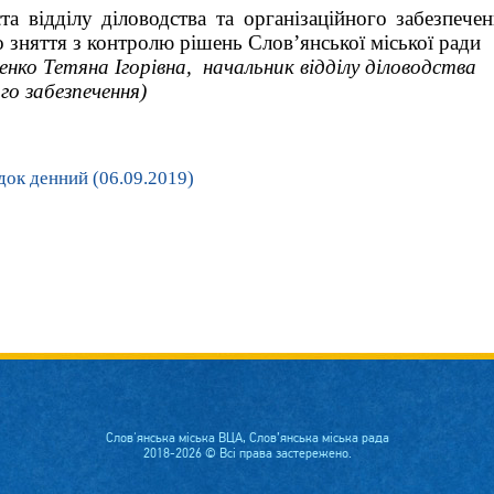
та відділу діловодства та організаційного забезпече
 зняття з контролю рішень Слов’янської міської ради
енко Тетяна Ігорівна, начальник відділу діловодства
го забезпечення)
ок денний (06.09.2019)
Слов'янська міська ВЦА, Слов’янська міська рада
2018-2026 © Всі права застережено.