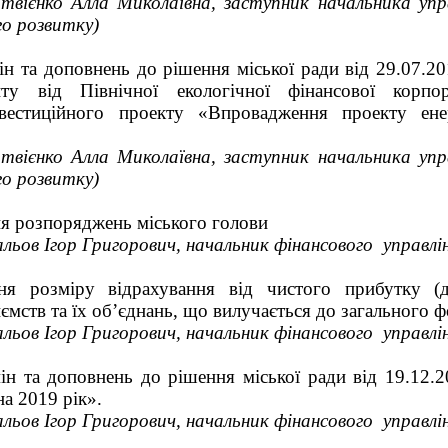
твієнко Алла Миколаївна, заступник начальника упр
го розвитку)
ін та доповнень до рішення міської ради від 29.07.2
нту від Північної екологічної фінансової корп
нвестиційного проекту «Впровадження проекту ен
твієнко Алла Миколаївна, заступник начальника упр
го розвитку)
я розпоряджень міського голови
альов Ігор Григорович, начальник фінансового управлін
ня розміру відрахування від чистого прибутку (
ємств та їх об’єднань, що вилучається до загального
альов Ігор Григорович, начальник фінансового управлін
ін та доповнень до рішення міської ради від 19.12
а 2019 рік».
альов Ігор Григорович, начальник фінансового управлін