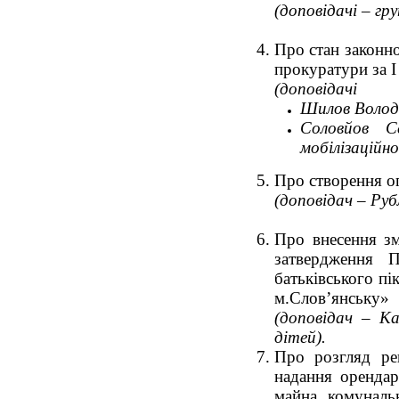
(доповідачі – гр
Про стан законно
прокуратури за I
(доповідачі
Шилов Володи
Соловйов Се
мобілізаційн
Про створення оп
(доповідач – Руб
Про внесення зм
затвердження 
батьківського пі
м.Слов’янську»
(доповідач – К
дітей).
Про розгляд ре
надання орендар
майна комунальн