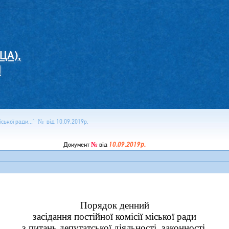
ЦА),
И
іської ради..." № від 10.09.2019р.
№
10.09.2019р.
Документ
від
Порядок денний
засідання постійної комісії міської ради
з питань депутатської діяльності, законності,