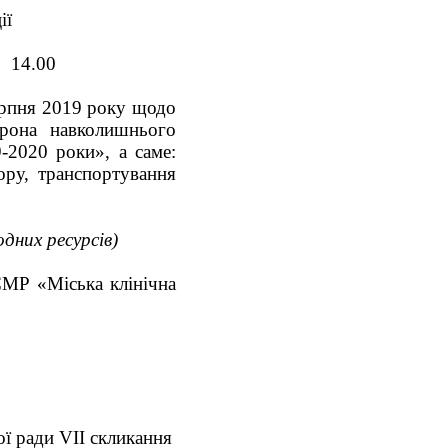
ії
00
ерпня 2019 року щодо
рона навколишнього
-2020 роки», а саме:
ру, транспортування
дних ресурсів)
МР «Міська клінічна
ї ради VII скликання