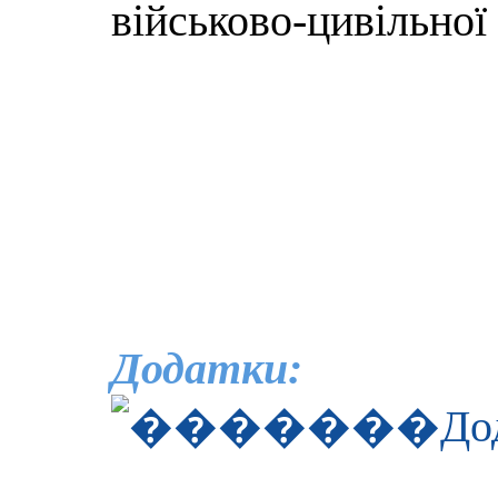
військово-цивільно
Ва
Додатки:
До