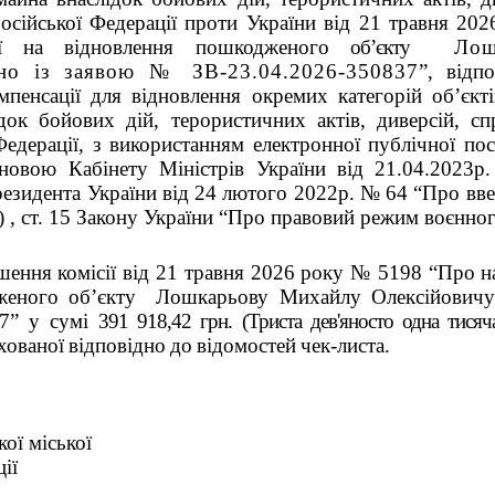
осійської Федерації проти України від 21 травня 2
ції на відновлення пошкодженого
об’єкту
Лошка
дно із заявою № ЗВ-23.04.2026-350837
”, відп
пенсації для відновлення окремих категорій об’єкт
док бойових дій, терористичних актів, диверсій, с
Федерації, з використанням електронної публічної по
новою Кабінету Міністрів України від 21.04.2023р
езидента України від 24 лютого 2022р. № 64 “Про вве
и) , ст. 15 Закону України “Про правовий режим воєнног
ішення комісії від 21 травня 2026 року № 5198 “Про н
женого об’єкту Лошкарьову Михайлу Олексійовичу
7” у
сумі
391 918,42 грн. (Триста дев'яносто одна тисяча
хованої
відповідно
до
відомостей
чек-листа.
ої міської
ії
Вадим 