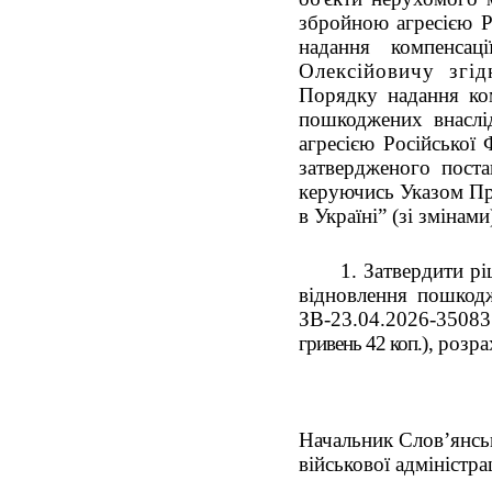
збройною агресією Р
надання компенса
Олексійовичу згі
Порядку надання ком
пошкоджених внаслі
агресією Російської 
затвердженого поста
керуючись Указом Пр
в Україні” (зі змінам
1. Затвердити р
відновлення пошкод
ЗВ-23.04.2026-35083
гривень 42 коп.
),
розра
Начальник Слов’янськ
військової адміністрац