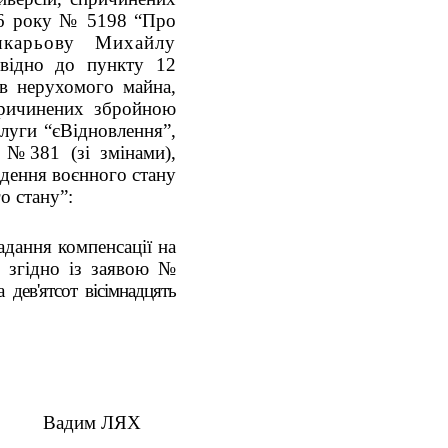
026 року № 5198 “Про
рьову Михайлу
овідно до пункту 12
ів нерухомого майна,
причинених збройною
слуги “єВідновлення”,
. №381 (зі змінами),
дення воєнного стану
о стану”:
адання компенсації на
 згідно із заявою №
 дев'ятсот вiсiмнадцять
ЛЯХ