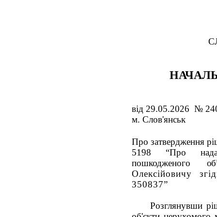
С
НАЧАЛЬ
від 29.05.2026 № 24
м. Слов'янськ
Про затвердження ріш
5198 “Про надан
пошкодженого
об
Олексійовичу зг
350837
”
Розглянувши р
об'єкти нерухомого 