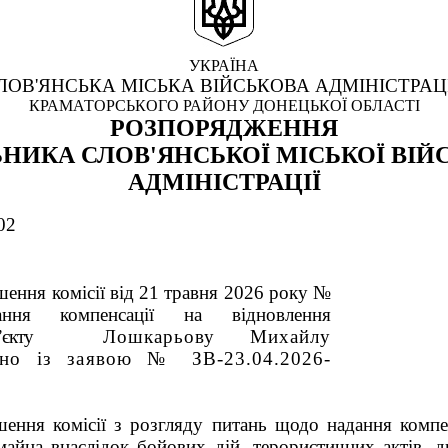
УКРАЇНА
ЛОВ'ЯНСЬКА МІСЬКА ВІЙСЬКОВА АДМІНІСТРАЦ
КРАМАТОРСЬКОГО РАЙОНУ ДОНЕЦЬКОЇ ОБЛАСТІ
РОЗПОРЯДЖЕННЯ
НИКА СЛОВ'ЯНСЬКОЇ МІСЬКОЇ ВІЙ
АДМІНІСТРАЦІЇ
02
ення комісії від 21 травня 2026 року №
ня компенсації на відновлення
’єкту
Лошкарьову Михайлу
ідно із заявою № ЗВ-23.04.2026-
ішення
комісії з розгляду питань щодо надання компе
майна внаслідок бойових дій, терористичних актів, д