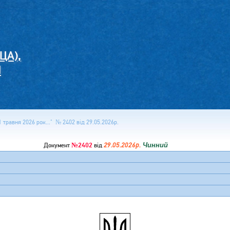
ЦА),
И
 травня 2026 рок..." № 2402 від 29.05.2026р.
№2402
29.05.2026р.
Чинний
Документ
від