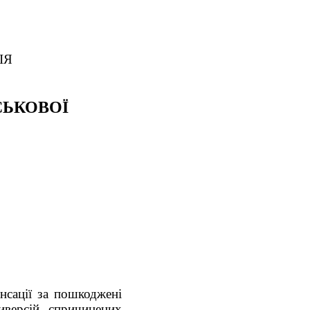
ІЯ
СЬКОВОЇ
нсації за пошкоджені
иверсій, спричинених