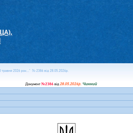
ЦА),
И
 травня 2026 рок..." № 2386 від 28.05.2026р.
№2386
28.05.2026р.
Чинний
Документ
від