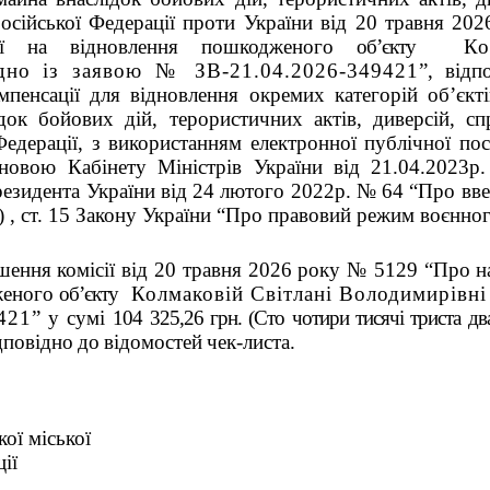
осійської Федерації проти України від 20 травня 2
ції на відновлення пошкодженого
об’єкту
Колма
ідно із заявою № ЗВ-21.04.2026-349421
”, від
пенсації для відновлення окремих категорій об’єкт
док бойових дій, терористичних актів, диверсій, с
Федерації, з використанням електронної публічної по
новою Кабінету Міністрів України від 21.04.2023р
езидента України від 24 лютого 2022р. № 64 “Про вве
и) , ст. 15 Закону України “Про правовий режим воєнног
ішення комісії від 20 травня 2026 року № 5129 “Про н
женого
об’єкту
Колмаковій Світлані Володимирівні 
421
” у
сумі
104 325,26 грн. (Сто чотири тисячi триста дв
дповідно
до
відомостей
чек-листа.
ої міської
ії
Вадим 