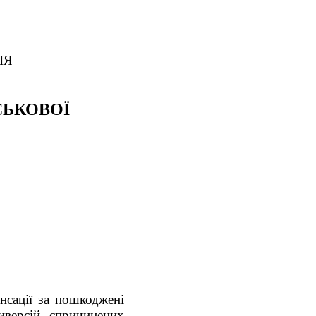
ІЯ
СЬКОВОЇ
нсації за пошкоджені
иверсій, спричинених