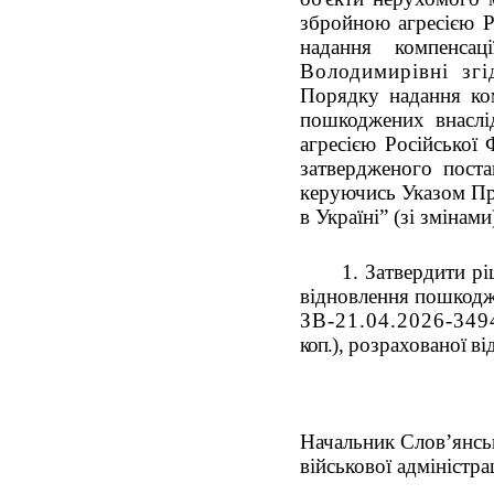
збройною агресією Р
надання компенса
Володимирівні зг
Порядку надання ком
пошкоджених внаслі
агресією Російської 
затвердженого поста
керуючись Указом Пр
в Україні” (зі змінам
1. Затвердити р
відновлення пошкод
ЗВ-21.04.2026-349
коп.
),
розрахованої
ві
Начальник Слов’янськ
військової адміністрац