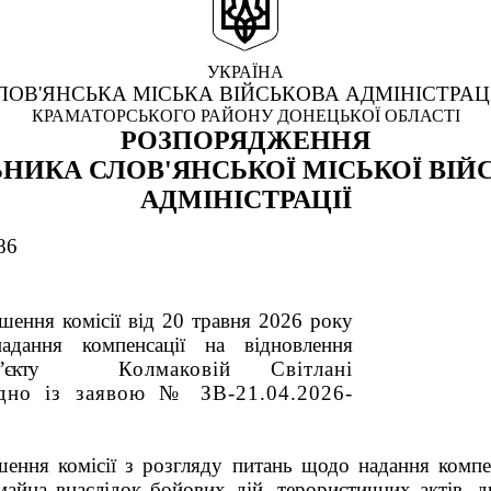
УКРАЇНА
ЛОВ'ЯНСЬКА МІСЬКА ВІЙСЬКОВА АДМІНІСТРАЦ
КРАМАТОРСЬКОГО РАЙОНУ ДОНЕЦЬКОЇ ОБЛАСТІ
РОЗПОРЯДЖЕННЯ
НИКА СЛОВ'ЯНСЬКОЇ МІСЬКОЇ ВІЙ
АДМІНІСТРАЦІЇ
86
шення комісії від 20 травня 2026 року
ння компенсації на відновлення
’єкту
Колмаковій Світлані
ідно із заявою № ЗВ-21.04.2026-
ішення
комісії з розгляду питань щодо надання компе
майна внаслідок бойових дій, терористичних актів, д