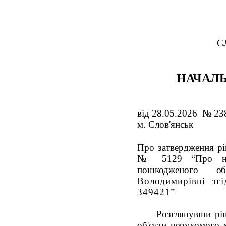
С
НАЧАЛЬ
від 28.05.2026 № 23
м. Слов'янськ
Про затвердження рі
№ 5129 “Про нада
пошкодженого
об
Володимирівні зг
349421
”
Розглянувши р
об'єкти нерухомого 