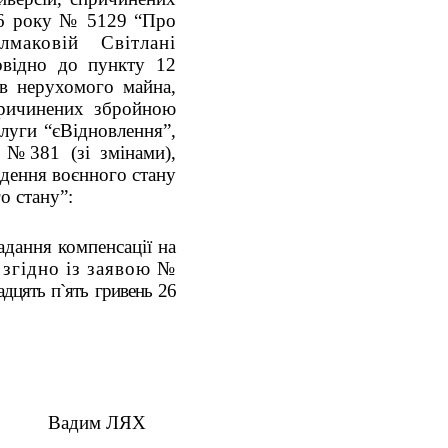
026 року № 5129 “Про
ковій Світлані
повідно до пункту 12
ів нерухомого майна,
причинених збройною
слуги “єВідновлення”,
. №381 (зі змінами),
дення воєнного стану
о стану”:
адання компенсації на
згідно із заявою №
адцять п`ять гривень 26
ЛЯХ