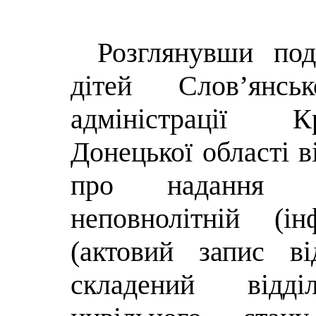
Розглянувши по
дітей Слов’янськ
адміністрації К
Донецької області в
про надання ст
неповнолітній (ін
(актовий запис в
складений відді