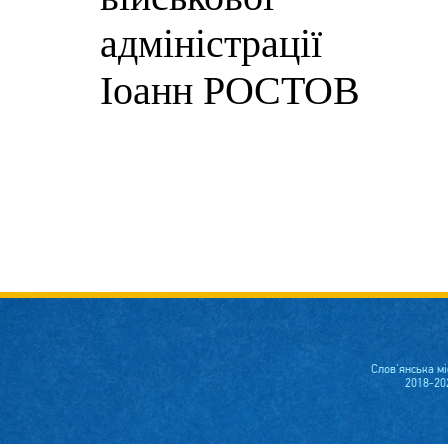
адм
Іоанн РОСТОВ
Слов'янська м
2018-20