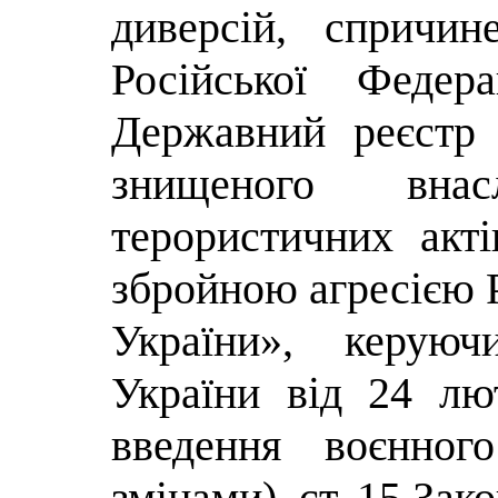
диверсій, спричи
Російської Федер
Державний реєстр
знищеного вна
терористичних акті
збройною агресією Р
України», керуюч
України від 24 л
введення воєнног
змінами), ст. 15 За