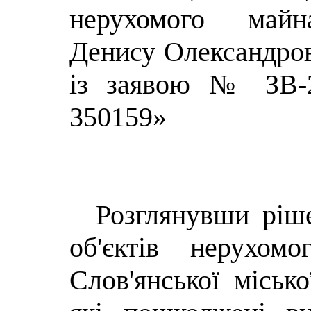
нерухомого май
Денису Олександров
із заявою № ЗВ-2
350159»
Розглянувши рі
об'єктів нерухом
Слов'янської місько