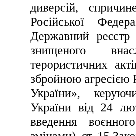
диверсій, спричи
Російської Федер
Державний реєстр
знищеного вна
терористичних акті
збройною агресією Р
України», керуюч
України від 24 л
введення воєнног
змінами), ст. 15 За