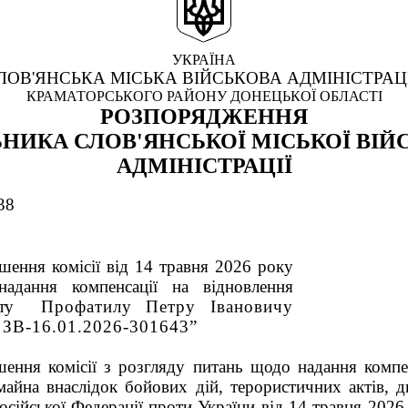
УКРАЇНА
ЛОВ'ЯНСЬКА МІСЬКА ВІЙСЬКОВА АДМІНІСТРАЦ
КРАМАТОРСЬКОГО РАЙОНУ ДОНЕЦЬКОЇ ОБЛАСТІ
РОЗПОРЯДЖЕННЯ
НИКА СЛОВ'ЯНСЬКОЇ МІСЬКОЇ ВІЙ
АДМІНІСТРАЦІЇ
38
шення комісії від 14 травня 2026 року
дання компенсації на відновлення
ту
Профатилу Петру Івановичу
№ ЗВ-16.01.2026-301643
”
ішення
комісії з розгляду питань щодо надання компе
майна внаслідок бойових дій, терористичних актів, д
осійської Федерації проти України від 14 травня 202