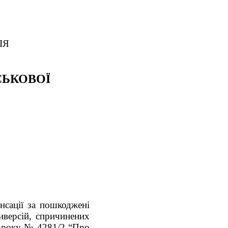
ІЯ
СЬКОВОЇ
нсації за пошкоджені
иверсій, спричинених
6 року № 4281/2 “Про