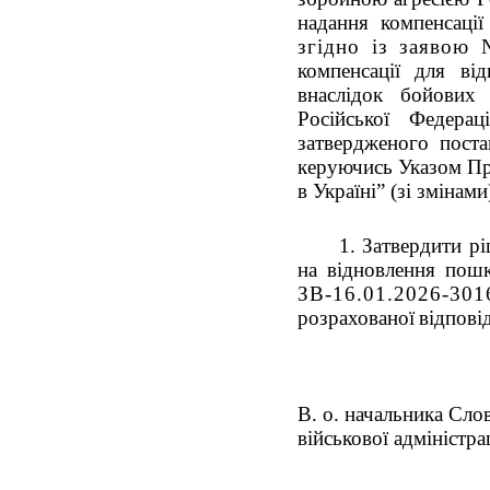
надання компенсаці
згідно із заявою
компенсації для ві
внаслідок бойових 
Російської Федерац
затвердженого поста
керуючись Указом Пр
в Україні” (зі змінам
1. Затвердити р
на відновлення по
ЗВ-16.01.2026-301
розрахованої
відпові
В. о. начальника Слов
військової адміністрац