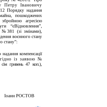
Петру Івановичу
 12 Порядку надання
 майна, пошкоджених
х збройною агресією
уги “єВідновлення”,
. №381 (зі змінами),
дення воєнного стану
о стану”:
о надання компенсації
гідно із заявою №
 сiм гривень 47 коп.
),
СТОВ