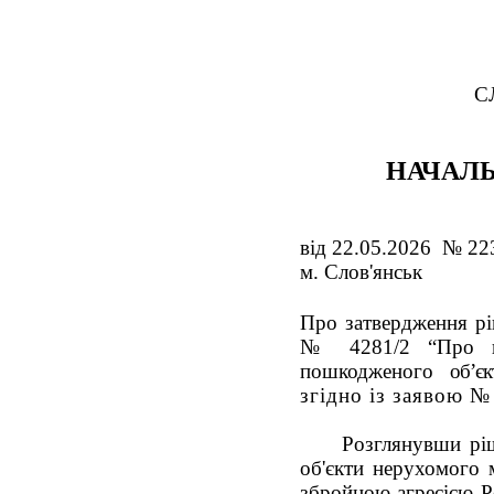
С
НАЧАЛЬ
від 22.05.2026 № 22
м. Слов'янськ
Про затвердження рі
№ 4281/2 “Про на
пошкодженого
об’єк
згідно із заявою 
Розглянувши р
об'єкти нерухомого 
збройною агресією Р