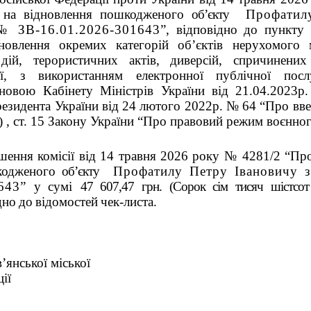
ї на відновлення пошкодженого
об’єкту
Профатилу 
 № ЗВ-16.01.2026-301643
”, відповідно до пункту
дновлення окремих категорій об’єктів нерухомого
дій, терористичних актів, диверсій, спричинени
ії, з використанням електронної публічної посл
новою Кабінету Міністрів України від 21.04.2023р
езидента України від 24 лютого 2022р. № 64 “Про вве
и) , ст. 15 Закону України “Про правовий режим воєнног
ішення комісії від 14 травня 2026 року № 4281/2 “Пр
шкодженого
об’єкту
Профатилу Петру Івановичу з
643
” у
сумі
47 607,47 грн. (Сорок сiм тисяч шiстсот
дно
до
відомостей
чек-листа.
’янської міської
ії
Іоанн РО