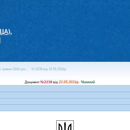
ЦА),
И
 травня 2026 рок..." № 2238 від 22.05.2026р.
№2238
22.05.2026р.
Чинний
Документ
від