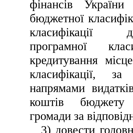
фінансів України
бюджетної класифіка
класифікації до
програмної клас
кредитування місц
класифікації, з
напрямами видаткі
коштів бюджету м
громади за відпові
3)
довести голов