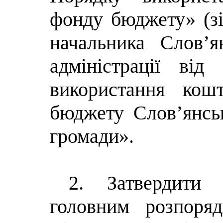
фонду бюджету» (зі
начальника
Слов’я
адміністрації ві
використання кош
бюджету Слов’янськ
громади»
.
2. Затвердит
головним розпоря