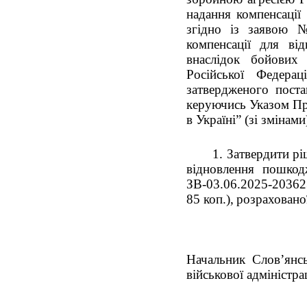
надання компенсації
згідно із заявою 
компенсації для ві
внаслідок бойових 
Російської Федерац
затвердженого поста
керуючись Указом Пр
в Україні” (зі змінам
1. Затвердити р
відновлення пошкод
ЗВ-03.06.2025-20362
85 коп.),
розраховано
Начальник Слов’янськ
військової адміністрац