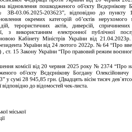
 на відновлення пошкодженого об'єкту Вєдєрнікову 
№ ЗВ-03.06.2025-203623”, відповідно до пункту 
дновлення окремих категорій об’єктів нерухомого
дій, терористичних актів, диверсій, спричинени
ії, з використанням електронної публічної посл
новою Кабінету Міністрів України від 21.04.2023р
езидента України від 24 лютого 2022р. № 64 “Про вве
и) , ст. 15 Закону України “Про правовий режим воєнног
ішення комісії від 20 червня 2025 року № 2374 “Про н
женого об'єкту Вєдєрнікову Богдану Олексійовичу
3” у
сумі 28 945,85 грн. (Двадцять вiсiм тисяч дев`ятс
ї
відповідно
до
відомостей
чек-листа.
ої міської
ії
Вадим 