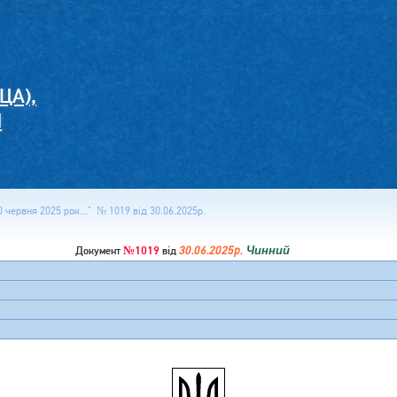
ЦА),
И
 червня 2025 рок..." № 1019 від 30.06.2025р.
№1019
30.06.2025р.
Чинний
Документ
від