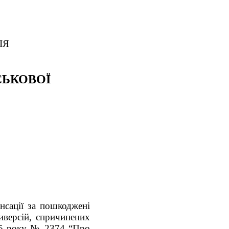
ІЯ
СЬКОВОЇ
нсації за пошкоджені
иверсій, спричинених
025 року № 2374 “Про