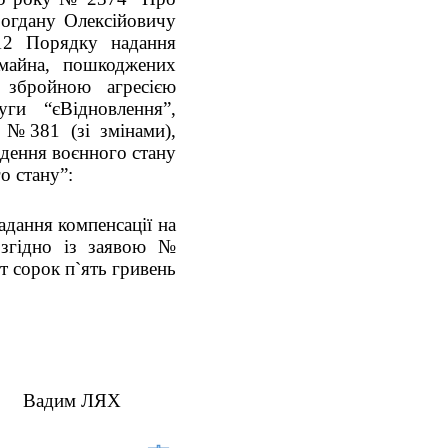
Богдану Олексійовичу
12 Порядку надання
 майна, пошкоджених
х збройною агресією
уги “єВідновлення”,
. №381 (зі змінами),
дення воєнного стану
о стану”:
адання компенсації на
 згідно із заявою №
от сорок п`ять гривень
ЛЯХ