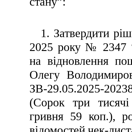
стану”:
1. Затвердити ріш
2025 року № 2347 
на відновлення по
Олегу Володимиро
ЗВ-29.05.2025-2023
(Сорок три тисячi
гривня 59 коп.),
р
відомостей
чек-лист