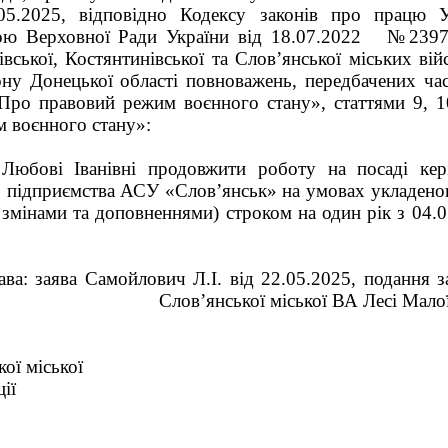
05.2025, відповідно Кодексу законів про працю Ук
ою Верховної Ради України від 18.07.2022 №2397
ської, Костянтинівської та Слов’янської міських вій
ну Донецької області повноважень, передбачених ча
Про правовий режим воєнного стану», статтями 9, 1
 воєнного стану»:
Любові Іванівні продовжити роботу на посаді кер
 підприємства АСУ «Слов’янськ» на умовах укладено
і змінами та доповненнями) строком на один рік з 04.
ава: заява Самойлович Л.І. від 22.05.2025, подання 
Слов’янської міської ВА Лесі Малої
ої міської
ії
Вадим