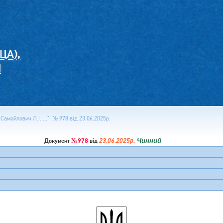
ЦА),
И
Самойлович Л.І. ..." № 978 від 23.06.2025р.
№978
23.06.2025р.
Чинний
Документ
від