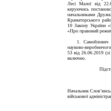
Лесі Малої від 22.
керуючись постанов
начальниками Дружків
Краматорського райо
10 Закону України «
«Про правовий режим
Самойлович 
науково-виробничого
53 від 26.06.2019 (з
включно.
Підст
Начальник Слов’янськ
військової адміністрац