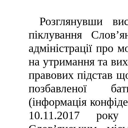
Розглянувши
ви
піклування Слов’ян
адміністрації про м
на утримання та вих
правових підстав що
позбавленої бать
(інформація конфід
10.11.2017 ро