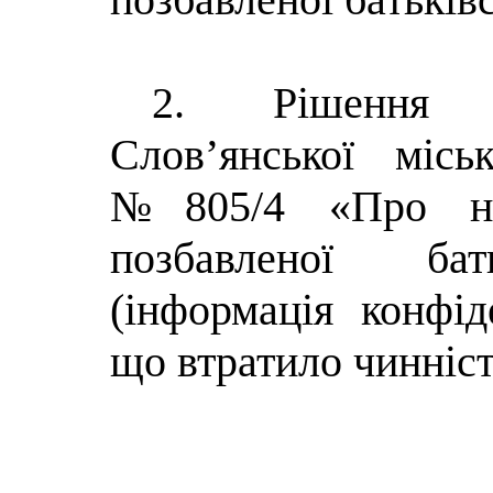
2.
Рішення 
Слов’янської місь
№805/4 «Про над
позбавленої бать
(інформація конфід
що втратило чинніст