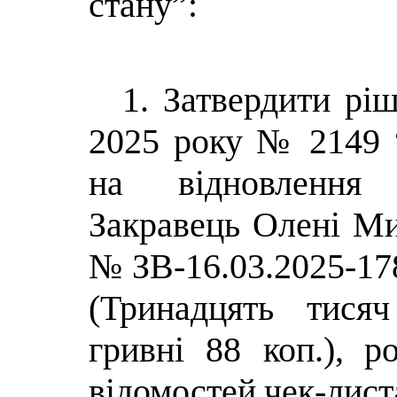
стану”:
1. Затвердити ріш
2025 року № 2149 
на відновлення 
Закравець Олені Ми
№ ЗВ-16.03.2025-17
(Тринадцять тися
гривнi 88 коп.),
ро
відомостей
чек-лист