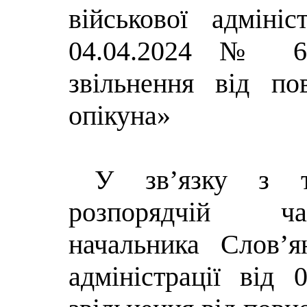
військової адмініс
04.04.2024 № 6
звільнення від по
опікуна»
У зв’язку з т
розпорядчій ча
начальника Слов’ян
адміністрації ві