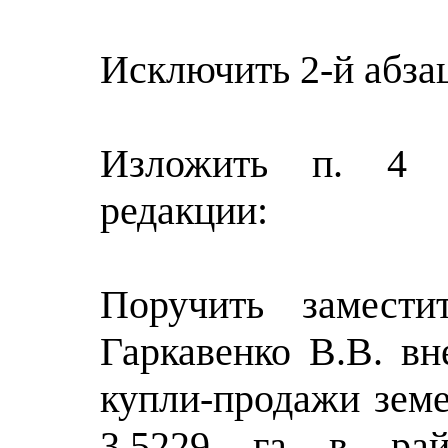
Исключить 2-й абзац
Изложить п. 4 
редакции:
Поручить замести
Гаркавенко В.В. вн
купли-продажи зем
3,5229 га в ра