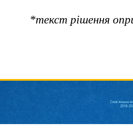
*текст рішення опр
Слов'янська м
2018-20