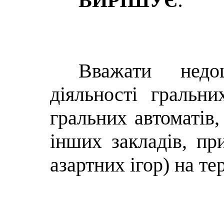
ВИРІШУЄ
:
Вважати недо
діяльності гральни
гральних автоматів,
інших закладів, пр
азартних ігор)
на те