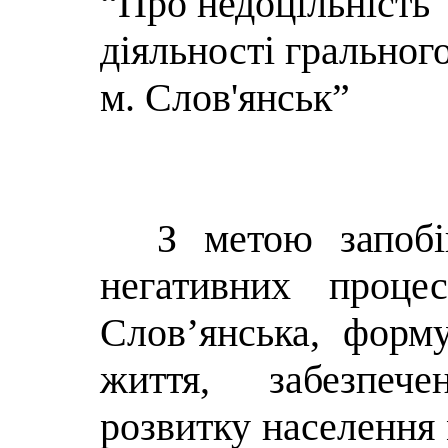
“Про недоцільність
діяльності грального
м. Слов'янськ”
З метою запобі
негативних проце
Слов’янська, форм
життя, забезпече
розвитку населення м