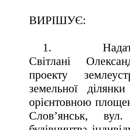
ВИРІШУЄ:
1.
Нада
Світлані Олексан
проекту землеус
земельної ділянки
орієнтовною площею
Слов’янськ, вул
будівництва індивід