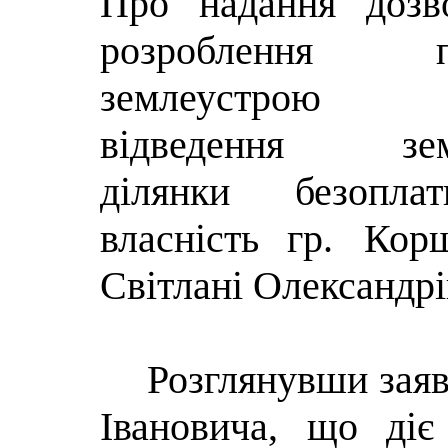
Про надання дозв
розроблення пр
землеустрою
відведення зем
ділянки безопл
власність
гр. Кор
Світлані Олександрі
Розглянувши заяв
Івановича, що діє 