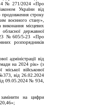
2024 № 271/2024 «Про
Законом України від
о продовження строку
жим воєнного стану»,
 виконання місцевих
 обласної державної
.2023 №605/5-23 «Про
овних розпорядників
вої адміністрації від
мади на 2024 рік» (з
 міської військової
 №373, від 26.02.2024
ід 09.05.2024 № 934,
замінити на цифри
20,46»;