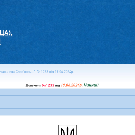
ЦА),
И
альника Слов'янсь..." № 1233 від 19.06.2024р.
№1233
19.06.2024р.
Чинний
Документ
від