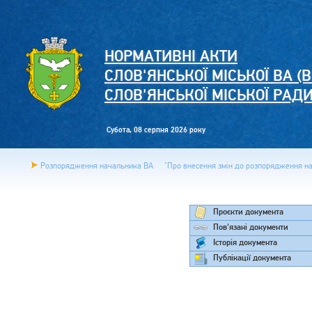
НОРМАТИВНІ АКТИ
СЛОВ'ЯНСЬКОЇ МІСЬКОЇ ВА (В
СЛОВ'ЯНСЬКОЇ МІСЬКОЇ РАД
Субота, 08 серпня 2026 року
Розпорядження начальника ВА
"Про внесення змін до розпорядження нач
Проєкти документа
Пов'язані документи
Історія документа
Публікації документа