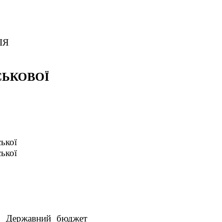
ІЯ
СЬКОВОЇ
ької
ької
ро Державний бюджет