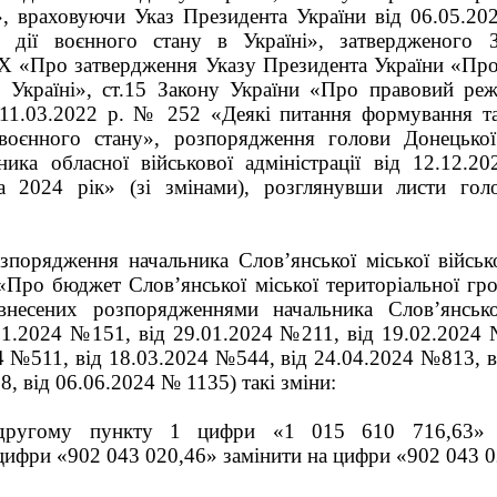
», враховуючи Указ Президента України від 06.05.
 дії воєнного стану в Україні», затвердженого 
X «Про затвердження Указу Президента України «Пр
в Україні», ст.15 Закону України «Про правовий ре
11.03.2022 р. № 252 «Деякі питання формування та
воєнного стану», розпорядження голови Донецької
льника обласної військової адміністрації від 12.12
 2024 рік» (зі змінами), розглянувши листи гол
зпорядження начальника Слов’янської міської військо
Про бюджет Слов’янської міської територіальної гро
внесених розпорядженнями начальника Слов’янської
.01.2024 №151, від 29.01.2024 №211, від 19.02.2024
4 №511, від 18.03.2024 №544, від 24.04.2024 №813, в
8, від 06.06.2024 № 1135) такі зміни:
другому пункту 1 цифри «1 015 610 716,63» 
цифри «902 043 020,46» замінити на цифри «902 043 0