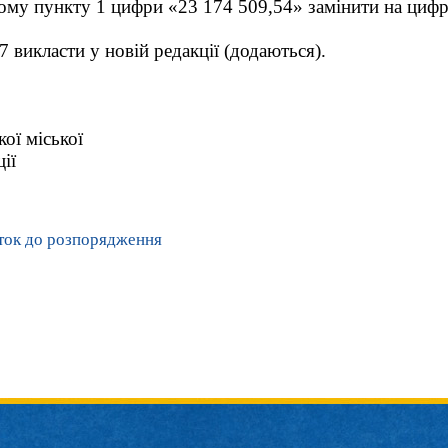
ятому пункту 1 цифри «23 174 509,54» замінити на циф
 7 викласти у новій редакції (додаються).
ої міської
вої адміністрації Вад
ток до розпорядження