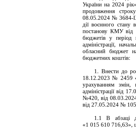
України на 2024 рік
продовження строку
08.05.2024 № 3684-I
дії воєнного стану 
постанову КМУ від 
бюджетів у період 
адміністрації, нача
обласний бюджет на
бюджетних коштів:
1. Внести до ро
18.12.2023 № 2459 «
урахуванням змін, 
адміністрації від 17
№420, від 08.03.202
від 27.05.2024 № 105
1.1 В абзаці 
«1 015 610 716,63», 