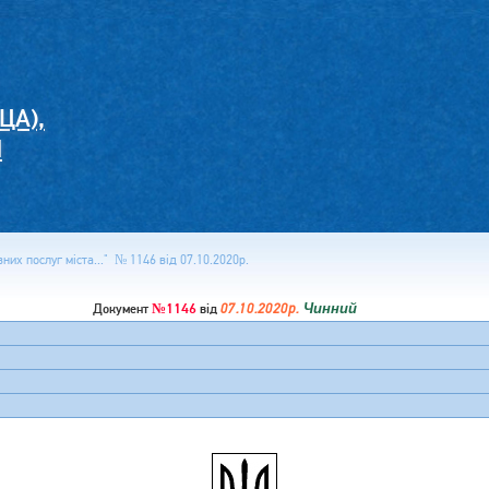
ЦА),
И
них послуг міста..." № 1146 від 07.10.2020р.
№1146
07.10.2020р.
Чинний
Документ
від