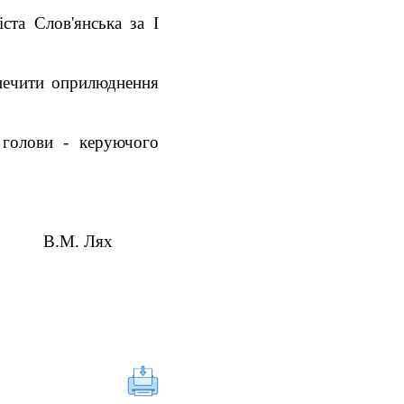
ста Слов'янська за І
зпечити оприлюднення
 голови - керуючого
 Лях