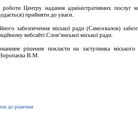
роботи Центру надання адміністративних послуг мі
додається) прийняти до уваги.
ійного забезпечення міської ради (Самохвалов) забе
іційному вебсайті Слов’янської міської ради.
онанням рішення покласти на заступника міського
Воропаєва В.М.
В.М.
ток до рішення