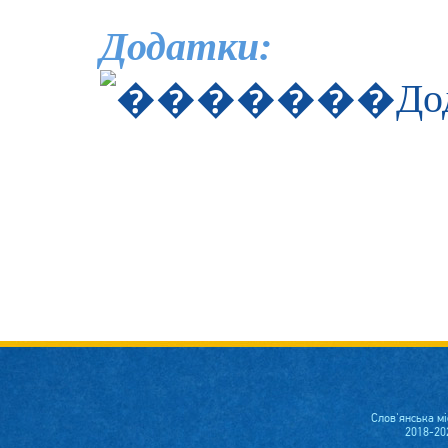
Додатки:
До
Слов'янська м
2018-20