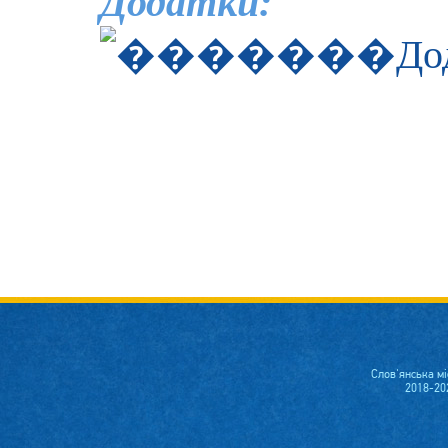
Додатки:
До
Слов'янська м
2018-20