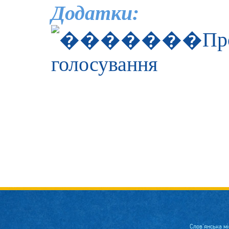
Додатки:
Пр
голосування
Слов'янська м