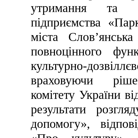
утримання та р
підприємства «Пар
міста Слов’янськ
повноцінного фун
культурно-дозві
враховуючи ріше
комітету України в
результати розгл
допомогу», відпо