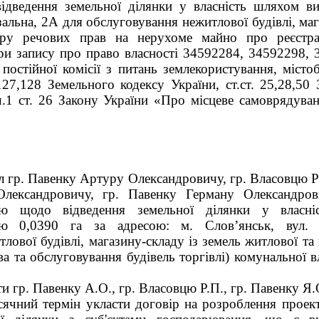
ідведення земельної ділянки у власність шляхом ви
зальна, 2А для обслуговування нежитлової будівлі, ма
ру речових прав на нерухоме майно про реєстра
ери запису про право власності 34592284, 34592298, 
остійної комісії з питань землекористування, містоб
127,128 Земельного кодексу України, ст.ст. 25,28,5
ч.1 ст. 26 Закону України «Про місцеве самоврядуван
іл гр. Павенку Артуру Олександровичу, гр. Власовцю 
лександровичу, гр. Павенку Герману Олександро
ою щодо відведення земельної ділянки у власн
ю 0,0390 га за адресою: м. Слов’янськ, вул.
лової будівлі, магазину-складу із земель житлової та
ва та обслуговування будівель торгівлі) комунальної в
и гр. Павенку А.О., гр. Власовцю Р.П., гр. Павенку Я.
сячний термін укласти договір на розроблення прое