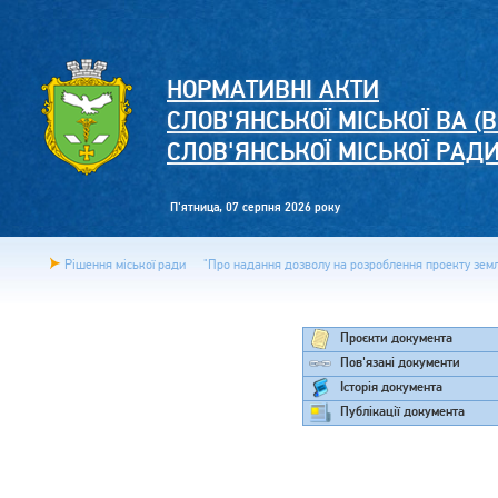
НОРМАТИВНІ АКТИ
СЛОВ'ЯНСЬКОЇ МІСЬКОЇ ВА (В
СЛОВ'ЯНСЬКОЇ МІСЬКОЇ РАД
П'ятница, 07 серпня 2026 року
Рішення міської ради
"Про надання дозволу на розроблення проекту земл
Проєкти документа
Пов'язані документи
Історія документа
Публікації документа