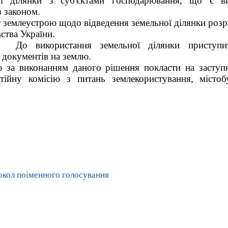
ої ділянки з суб'єктами господарювання, що є в
з законом.
 землеустрою щодо відведення земельної ділянки розр
ства України.
До використання земельної ділянки приступи
документів на землю.
 за виконанням даного рішення покласти на заступ
тійну комісію з питань землекористування, містобу
ий голова В.М
окол поіменного голосування