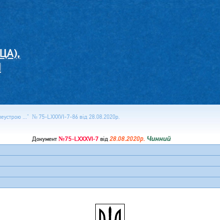
ЦА),
И
еустрою ..." № 75-LXXXVI-7-86 від 28.08.2020р.
№75-LXXXVI-7
28.08.2020р.
Чинний
Документ
від