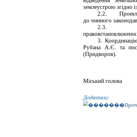
відведення земельн
землеустрою згідно і
2.2.
Проект
до чинного законодав
2.3.
правовстановлюючих 
3. Координацію
Рубана А.Є. та пос
(Придворов).
Міськ
Додатки:
Прот