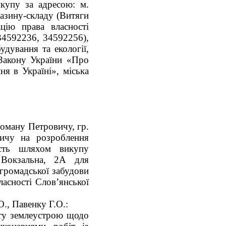
купу за адресою: м.
газину-складу (Витяги
цію права власності
34592236, 34592256),
удування та екології,
0 Закону України «Про
ня в Україні», міська
Роману Петровичу, гр.
вичу на розроблення
ість шляхом викупу
 Вокзальна, 2А для
 громадської забудови
ласності Слов’янської
О., Павенку Г.О.:
кту землеустрою щодо