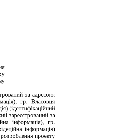
ня
ру
ву
трований за адресою:
мація), гр. Власовця
ія) (ідентифікаційний
кий зареєстрований за
йна інформація), гр.
ідеційна інформація)
а розроблення проекту