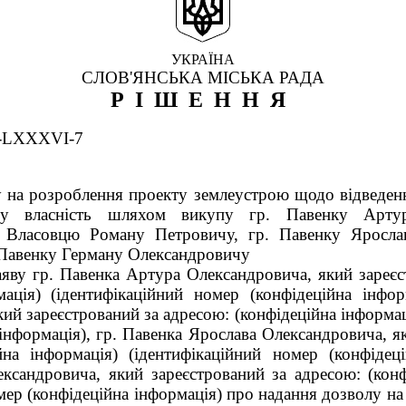
УКРАЇНА
СЛОВ'ЯНСЬКА МІСЬКА РАДА
РІШЕННЯ
5-LXXXVI-7
 на розроблення проекту землеустрою щодо відведен
у власність шляхом викупу гр. Павенку Арту
. Власовцю Роману Петровичу, гр. Павенку Яросла
 Павенку Герману Олександровичу
яву гр. Павенка Артура Олександровича, який зареєс
мація) (ідентифікаційний номер (конфідеційна інфор
ий зареєстрований за адресою: (конфідеційна інформац
інформація), гр. Павенка Ярослава Олександровича, я
йна інформація) (ідентифікаційний номер (конфідеці
ксандровича, який зареєстрований за адресою: (конф
мер (конфідеційна інформація) про надання дозволу н