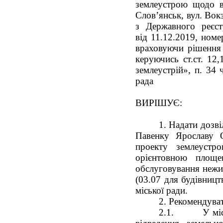
землеустрою щодо в
Слов’янськ, вул. Вок
з Державного реєст
від 11.12.2019, ном
враховуючи рішення п
керуючись ст.ст. 12,
землеустрій», п. 34 
рада
ВИРІШУЄ:
1. Надати дозв
Павенку Ярославу О
проекту землеустр
орієнтовною площе
обслуговування нежит
(03.07 для будівницт
міської ради.
2. Рекомендуват
2.1.
У мі