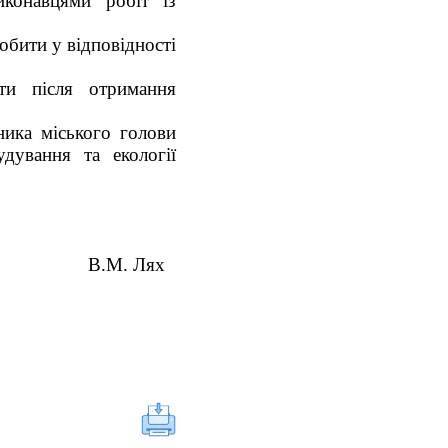
иконавцями робіт із
обити у відповідності
ти після отримання
ника міського голови
дування та екології
. Лях