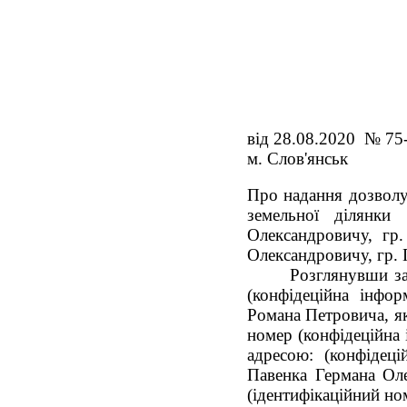
від 28.08.2020 № 7
м. Слов'янськ
Про надання дозволу
земельної ділянки
Олександровичу, гр
Олександровичу, гр.
Розглянувши за
(конфідеційна інфор
Романа Петровича, як
номер (конфідеційна 
адресою: (конфідеці
Павенка Германа Оле
(ідентифікаційний но