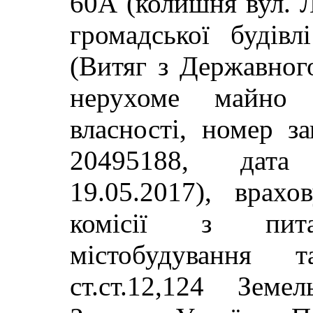
60А (колишня вул. Л
громадської будівл
(Витяг з Державног
нерухоме майно 
власності, номер з
20495188, дата 
19.05.2017), врах
комісії з питан
містобудування т
ст.ст.12,124 Земе