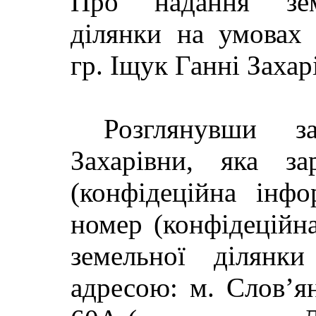
Про надання зем
ділянки на умовах
гр. Іщук Ганні Захар
Розглянувши 
Захарівни, яка за
(конфідеційна інфо
номер (конфідеційн
земельної ділянк
адресою: м. Слов’ян