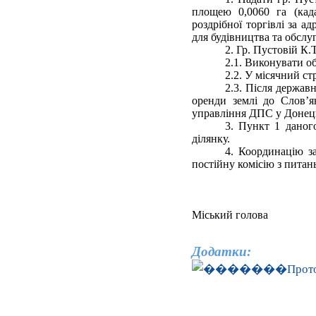
площею 0,0060 га (када
роздрібної торгівлі за а
для будівництва та обслуг
2. Гр. Пустовій К.Т
2.1. Виконувати об
2.2. У місячний с
2.3. Після держав
оренди землі до Слов’я
управління ДПС у Донець
3. Пункт 1 даног
ділянку.
4. Координацію з
постійну комісію з питан
Міськи
Додатки:
Прот