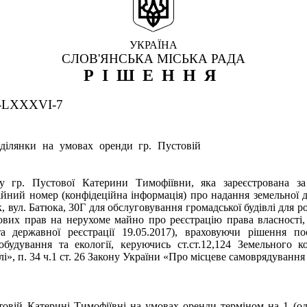
УКРАЇНА
СЛОВ'ЯНСЬКА МІСЬКА РАДА
РІШЕННЯ
4-LXXXVI-7
ділянки на умовах оренди гр. Пустовій
у гр. Пустової Катерини Тимофіївни, яка зареєстрована за
ційний номер (конфідеційна інформація) про надання земельної 
, вул. Батюка, 30Г для обслуговування громадської будівлі для ро
ових прав на нерухоме майно про реєстрацію права власності,
та державної реєстрації 19.05.2017), враховуючи рішення пос
обудування та екології, керуючись ст.ст.12,124 Земельного 
», п. 34 ч.1 ст. 26 Закону України «Про місцеве самоврядування 
товій Катерині Тимофіївні на умовах оренди терміном на 1 (од