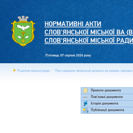
НОРМАТИВНІ АКТИ
СЛОВ'ЯНСЬКОЇ МІСЬКОЇ ВА (В
СЛОВ'ЯНСЬКОЇ МІСЬКОЇ РАД
П'ятница, 07 серпня 2026 року
Рішення міської ради
"Про надання земельної ділянки на умовах оренди г
Проєкти документа
Пов'язані документи
Історія документа
Публікації документа