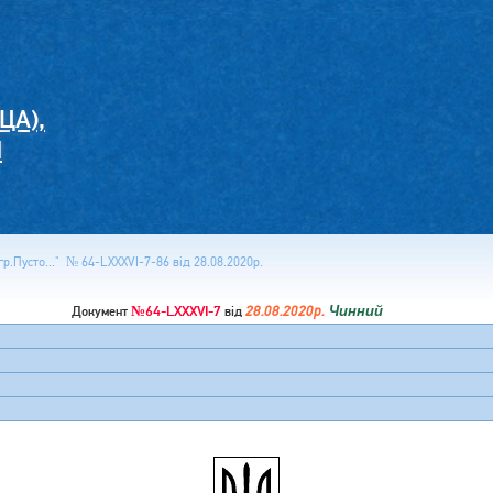
ЦА),
И
р.Пусто..." № 64-LXXXVI-7-86 від 28.08.2020р.
№64-LXXXVI-7
28.08.2020р.
Чинний
Документ
від