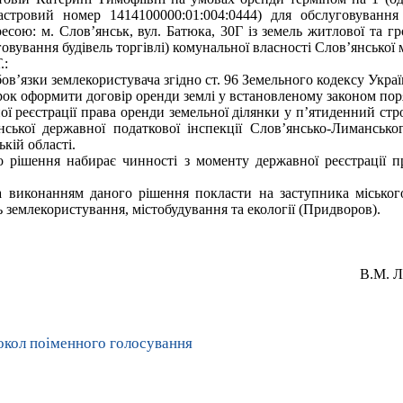
стровий номер 1414100000:01:004:0444) для обслуговування 
дресою: м. Слов’янськ, вул. Батюка, 30Г із земель житлової та гр
овування будівель торгівлі) комунальної власності Слов’янської м
.:
ов’язки землекористувача згідно ст. 96 Земельного кодексу Украї
трок оформити договір оренди землі у встановленому законом пор
ної реєстрації права оренди земельної ділянки у п’ятиденний ст
нської державної податкової інспекції Слов’янсько-Лимансько
кій області.
о рішення набирає чинності з моменту державної реєстрації п
а виконанням даного рішення покласти на заступника міськог
ь землекористування, містобудування та екології (Придворов).
й голова В.М. Ля
окол поіменного голосування