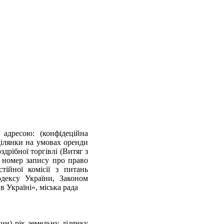
 адресою: (конфідеційна
ділянки на умовах оренди
здрібної торгівлі (Витяг з
 номер запису про право
тійної комісії з питань
кодексу України, Законом
в Україні», міська рада
ин) рік земельну ділянку