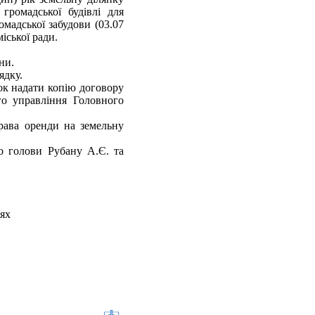
громадської будівлі для
омадської забудови (03.07
іської ради.
ни.
ядку.
рок надати копію договору
го управління Головного
рава оренди на земельну
о голови Рубану А.Є. та
х