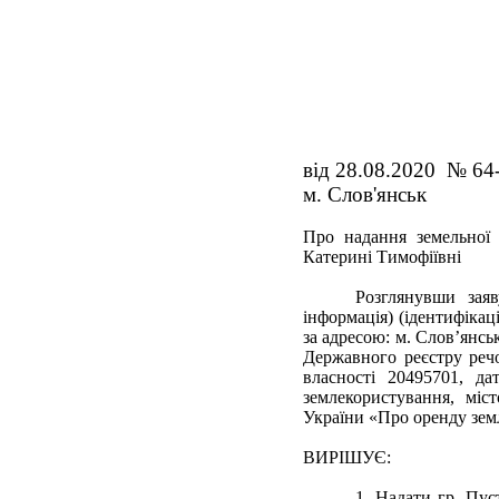
від 28.08.2020 № 6
м. Слов'янськ
Про надання земельної 
Катерині Тимофіївні
Розглянувши заяв
інформація) (ідентифіка
за адресою: м. Слов’янськ
Державного реєстру реч
власності 20495701, да
землекористування, міст
України «Про оренду землі
ВИРІШУЄ:
1. Надати гр. Пус