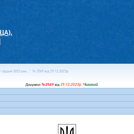
ЦА),
И
 грудня 2023 рок..." № 2569 від 29.12.2023р.
№2569
29.12.2023р.
Чинний
Документ
від