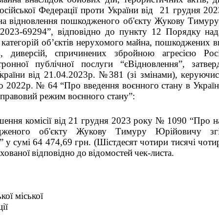
осійської Федерації проти України від 21 грудня 2
 на відновлення пошкодженого об'єкту Жукову Тимуру
2023-69294”, відповідно до пункту 12 Порядку нада
категорій об’єктів нерухомого майна, пошкоджених в
в, диверсій, спричинених збройною агресією Росі
тронної публічної послуги “єВідновлення”, затве
України від 21.04.2023р. №381 (зі змінами), керуючи
о 2022р. № 64 “Про введення воєнного стану в Україні” 
 правовий режим воєнного стану”:
ішення комісії від 21 грудня 2023 року № 1090 “Про н
одженого об'єкту Жукову Тимуру Юрійовичу з
” у
сумі 64 474,69 грн. (Шістдесят чотири тисячі чоти
хованої
відповідно
до
відомостей
чек-листа.
ої міської
ії
Вадим 