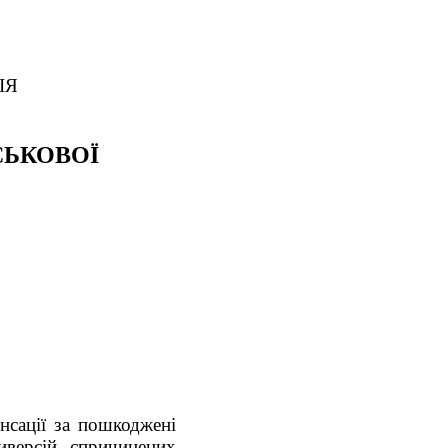
ІЯ
СЬКОВОЇ
нсації за пошкоджені
иверсій, спричинених