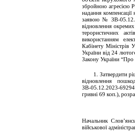
збройною агресією Р
надання компенсації
заявою № ЗВ-05.12.
відновлення окремих 
терористичних акті
використанням елек
Кабінету Міністрів 
України від 24 лютог
Закону України “Про
1. Затвердити р
відновлення пошк
ЗВ-05.12.2023-69294
гривні 69 коп.),
розра
Начальник Слов’янськ
військової адміністрац