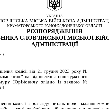
УКРАЇНА
ЛОВ'ЯНСЬКА МІСЬКА ВІЙСЬКОВА АДМІНІСТРАЦ
КРАМАТОРСЬКОГО РАЙОНУ ДОНЕЦЬКОЇ ОБЛАСТІ
РОЗПОРЯДЖЕННЯ
НИКА СЛОВ'ЯНСЬКОЇ МІСЬКОЇ ВІЙ
АДМІНІСТРАЦІЇ
69
шення комісії від 21 грудня 2023 року №
компенсації на відновлення пошкодженого
муру Юрійовичу згідно із заявою №
94
”
ішення
комісії з розгляду питань щодо надання компе
майна внаслідок бойових дій, терористичних актів, д