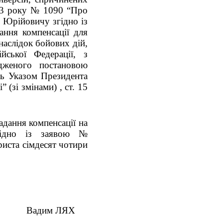
023 року № 1090 “Про
 Юрійовичу згідно із
ння компенсації для
наслідок бойових дій,
йської Федерації, з
рдженого постановою
сь Указом Президента
(зі змінами) , ст. 15
адання компенсації на
гідно із заявою №
риста сімдесят чотири
ЛЯХ