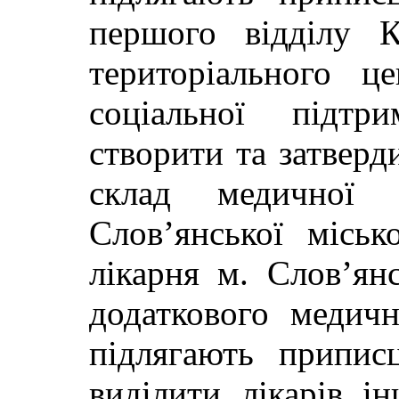
першого відділу К
територіального ц
соціальної підт
створити та затверд
склад медичної
Слов’янської міськ
лікарня м. Слов’ян
додаткового медичн
підлягають припис
виділити лікарів і