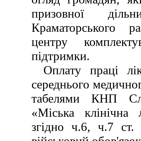
призовної діль
Краматорського ра
центру комплект
підтримки.
Оплату праці лік
середнього медично
табелями КНП Сло
«Міська клінічна 
згідно ч.6, ч.7 ст
військовий обов'язок