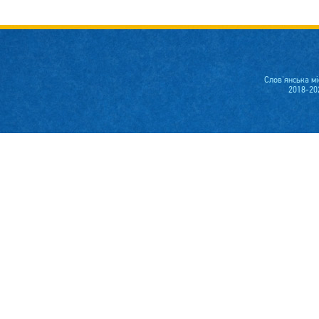
Слов'янська м
2018-20