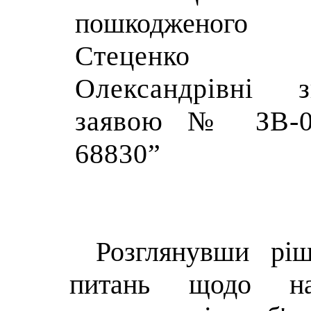
пошкодженого
Стеценко 
Олександрівні 
заявою № ЗВ-04
68830
”
Розглянувши р
питань щодо на