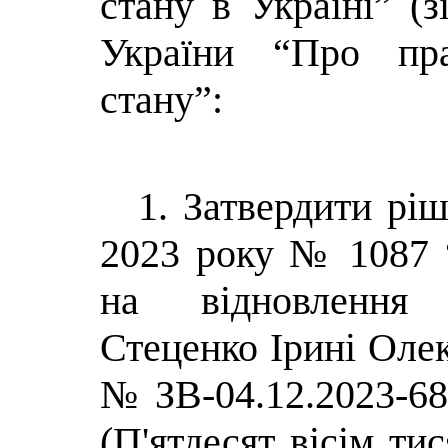
стану в Україні” (з
України “Про пр
стану”:
1. Затвердити ріш
2023 року № 1087 
на відновлення 
Стеценко Ірині Олек
№ ЗВ-04.12.2023-68
(П'ятдесят вiсiм ти