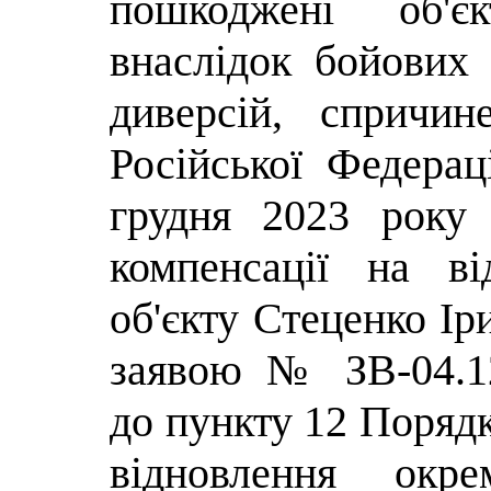
пошкоджені об'є
внаслідок бойових 
диверсій, спричи
Російської Федера
грудня 2023 рок
компенсації на в
об'єкту Стеценко Іри
заявою № ЗВ-04.12
до пункту 12 Порядк
відновлення окре