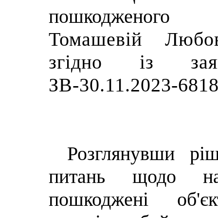
пошкодженого 
Томашевій Любові
згідно із з
ЗВ-30.11.2023-681
Розглянувши р
питань щодо на
пошкоджені об'є