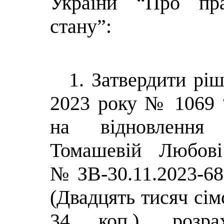
України “Про пр
стану”:
1. Затвердити ріш
2023 року № 1069 
на відновлення 
Томашевій Любові І
№ ЗВ-30.11.2023-68
(Двадцять тисяч сім
34 коп.),
розра