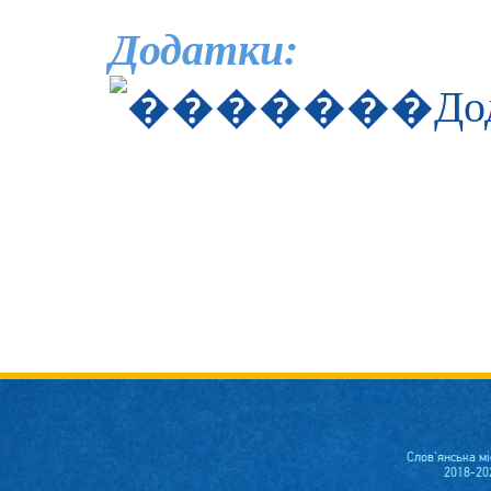
Додатки:
До
Слов'янська м
2018-20